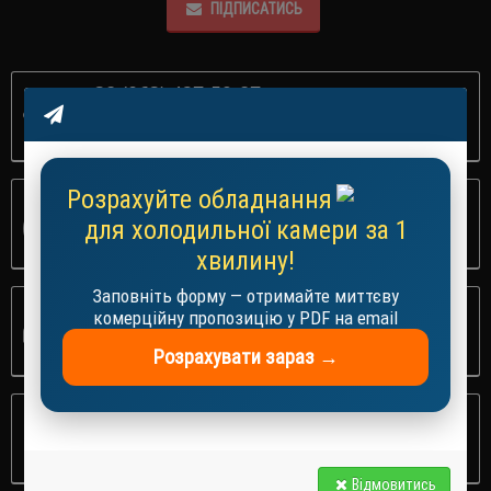
ПІДПИСАТИСЬ
+38 (063) 427-59-87
ОФОРМЛЕНЯ ЗАМОВЛЕНЬ
Розрахуйте обладнання
ЗАМОВЛЕНЯ З САЙТУ
для холодильної камери за 1
ПРИЙМАЕМО 24/7
хвилину!
Заповніть форму — отримайте миттєву
ЗРУЧНА ДОСТАВКА
комерційну пропозицію у PDF на email
В ДЕНЬ ЗАМОВЛЕНЯ
Розрахувати зараз →
ЗАБРАТИ НА СКЛАДІ
В ДЕНЬ ЗАМОВЛЕНЯ
Відмовитись