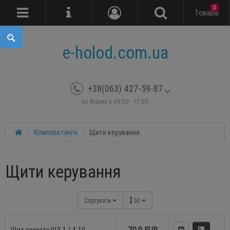
0
Tоварів
e-holod.com.ua
+38(063) 427-59-87
по буднях з 09:00 - 17:00
Комплектуючі
Щити керування
Щити керування
Сортувати
50