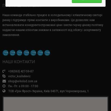
ПРО НАШ МАГАЗИН
Наша команда стабільно працює в холодильному і кліматичному секторі
ринку і підтримує прямі контакти з виробниками.
Це дозволяє нам
встановлювати конкурентоспроможні ціни і вести гнучку цінову політику
надаючи нашим клієнтам знижки в залежності від обсягу і асортименту
замовлення.
НАШІ КОНТАКТИ
+38(063) 427-59-87
victor_koshelevic
shop@e-holod.com.ua
Пн.- Пт. з 09:00 - 17:00
ТОВ «Грін Фрост» Україна, Київ 04071, вул.Чорноморська, 1