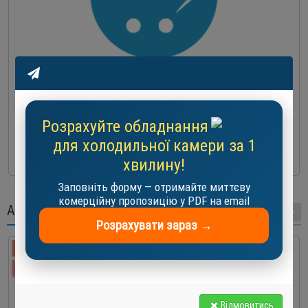
Компресор кондиціонера Invotech YH150T1G-100
547.0 EUR
Розрахуйте обладнання
-
+
для холодильної камери за 1
До кошика
хвилину!
Заповніть форму — отримайте миттєву
комерційну пропозицію у PDF на email
АКЦІЇ
Розрахувати зараз →
-25 %
АКЦІЯ
Відмовитись