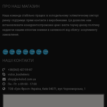
ПРО НАШ МАГАЗИН
Наша команда стабільно працює в холодильному і кліматичному секторі
ринку і підтримує прямі контакти з виробниками.
Це дозволяє нам
встановлювати конкурентоспроможні ціни і вести гнучку цінову політику
надаючи нашим клієнтам знижки в залежності від обсягу і асортименту
замовлення.
НАШІ КОНТАКТИ
+38(063) 427-59-87
victor_koshelevic
shop@e-holod.com.ua
Пн.- Пт. з 09:00 - 17:00
ТОВ «Грін Фрост» Україна, Київ 04071, вул.Чорноморська, 1