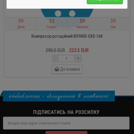
0
9
2
3
5
9
3
8
Днів
Годин
хвилин
сек
Компресор ротаційний BOYARD QXD-16K
298.0 EUR
223.5 EUR
-
+
До кошика
e-holod.com.ua - обладнання в наявності
ПІДПИСАТИСЬ НА РОЗСИЛКУ