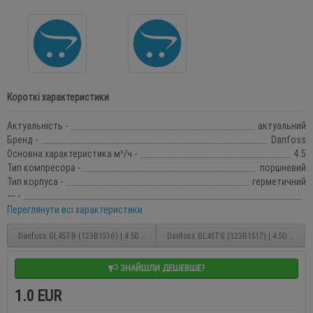
Короткі характеристики
Актуальність -
актуальний
Бренд -
Danfoss
Основна характеристика м³/ч -
4.5
Тип компресора -
поршневий
Тип корпуса -
герметичний
--- -
Переглянути всі характеристики
Danfoss GL45TB (123B1516) | 4.50 м? (220/240V – 50 Hz) герметичний поршневий
Danfoss GL45TG (123B1517) | 4.50 м? (
ЗНАЙШЛИ ДЕШЕВШЕ?
1.0 EUR