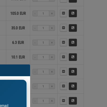
105.0 EUR
-
+
35.0 EUR
-
+
6.3 EUR
-
+
10.1 EUR
-
+
10.1 EUR
-
+
5.0 EUR
-
+
27.7 EUR
-
+
email