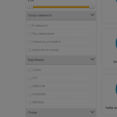
EUR
Статус наявності
В наявності
Під замовлення
Наявність уточнюйте
відсутній на складі
Виробники
Ні
CHINA
CPS
ERRECOM
HONGSEN
IMPERIAL
Набір зн
ITE
Пошук