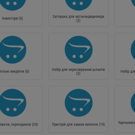
Заглушка для автокондиционера
Інжектори (6)
(2)
Набір для опресовування шлангів
пельні викрутки (6)
Набір для
(3)
Ущільнюва
імачів, перехідників (26)
Пристрій для заміни ниппеля (10)