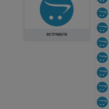
Ваги заправні для фреону
Вакуумметри
Вакуумні насоси
ІНСТРУМЕНТИ