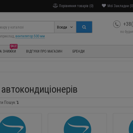
Порівняння товарів (0)
Мої Закладки (0
+38(
Всюди
по будня
априклад,
вентилятор 500 мм
SALE
ТА ЗНИЖКИ
ВІДГУКИ ПРО МАГАЗИН
БРЕНДИ
 автокондиціонерів
ти Пошук