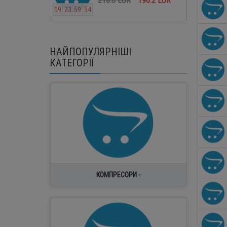
0
9
2
3
5
9
5
3
0
9
2
3
5
НАЙПОПУЛЯРНІШІ
КАТЕГОРІЇ
FRASCOLD
INVOTECH
SRMTEC
Напівгерметичні поршневі компресори
Компресори для теплових насосів
КОМПРЕСОРИ -