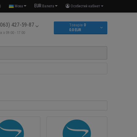
EUR
)
Мова
Валюта
Особистий кабінет
063) 427-59-87
Tоварів
0
0.0 EUR
х з 09:00 - 17:00