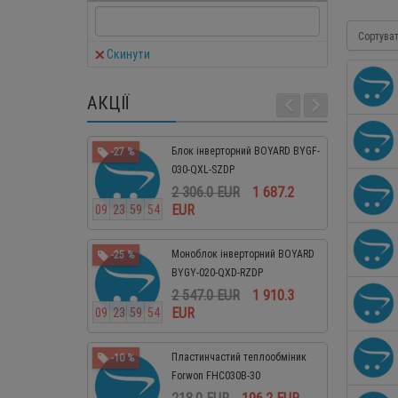
MASTERCOOL
ROTHENBERGER
Сортува
Скинути
SHINE YEAR
АКЦІЇ
Блок інверторний BOYARD BYGF-
-27 %
-10 %
030-QXL-SZDP
2 306.0 EUR
1 687.2
EUR
0
9
2
3
5
9
5
3
0
9
2
3
5
Моноблок інверторний BOYARD
-25 %
-10 %
BYGY-020-QXD-RZDP
2 547.0 EUR
1 910.3
EUR
0
9
2
3
5
9
5
3
0
9
2
3
5
Пластинчастий теплообміник
-10 %
-10 %
Forwon FHC030B-30
218.0 EUR
196.2 EUR