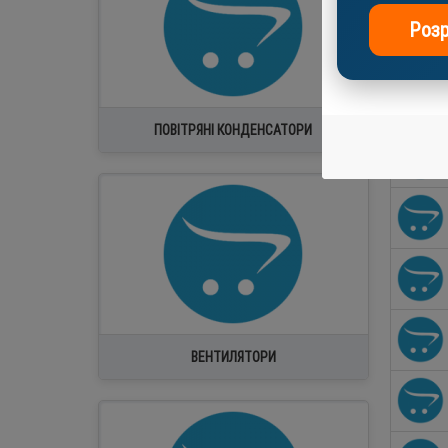
Розр
ПОВІТРЯНІ КОНДЕНСАТОРИ
Вентузел холодильний в зборі
Двигуни обдуву
Комплектуючі вентузлов
Крильчатка
Центробіжні вентилятори
ВЕНТИЛЯТОРИ