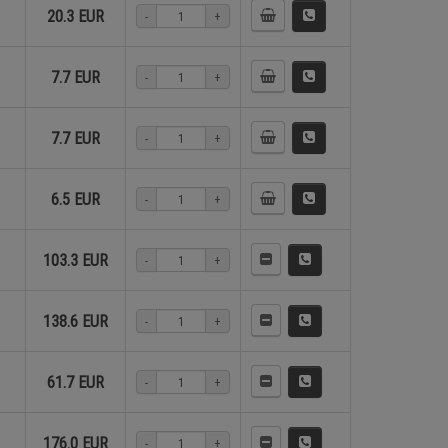
20.3 EUR
-
+
0
9
2
3
5
9
5
3
0
9
2
3
5
9
5
3
7.7 EUR
-
+
7.7 EUR
-
+
6.5 EUR
-
+
103.3 EUR
-
+
138.6 EUR
-
+
61.7 EUR
-
+
176.0 EUR
-
+