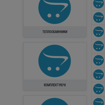
ТЕПЛООБМІННИКИ
HAILIANG
HONGSEN
K-FLEX
LEFOO
TAIPULAI
КОМПЛЕКТУЮЧІ
Super Star
Інше