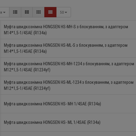
ти
50
Муфта швидкознімна HONGSEN HS-MH-S з блокуванням, з адаптером
M14*1,5-1/4SAE (R134a)
Муфта швидкознімна HONGSEN HS-ML-S з блокуванням, з адаптером
M14*1,5-1/4SAE (R134a)
Пластинчастий теплообміник
Блок інверторний BOYA
-27 %
Forwon FHC020G-10
040-QXL-SZDP
Муфта швидкознімна HONGSEN HS-MH-1234 з блокуванням, з адаптером
61.0 EUR
54.9 EUR
3 020.0 EUR
2 21
M12*1,5-1/4SAE (R1234yf)
EUR
9
5
3
0
9
2
3
5
9
5
3
Муфта швидкознімна HONGSEN HS-ML-1234 з блокуванням, з адаптером
Пластинчастий теплообміник
Моноблок інверторний
-25 %
M12*1,5-1/4SAE (R1234yf)
Forwon FHC060-30-F
BYGY-030-QXD-RZDP
322.0 EUR
289.8 EUR
2 927.0 EUR
2 19
Муфта швидкознімна HONGSEN HS- MH 1/4SAE (R134a)
EUR
9
5
3
0
9
2
3
5
9
5
3
Пластинчастий теплообміник
Пластинчастий теплоо
Муфта швидкознімна HONGSEN HS- ML 1/4SAE (R134a)
-10 %
Forwon FHC120G-30
Forwon FHC030B-40
760.0 EUR
684.0 EUR
263.0 EUR
236.7