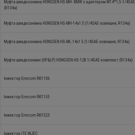
Муфта швидкознімна HONGSEN HS-MH- BMW з адаптером M14*1,5-1/4SAE
9
5
3
0
9
2
3
5
9
5
3
(R134a)
Муфта швидкознімна HONGSEN HS-MH-14x1.5 (1/4SAE-зовнішня, R134a)
Муфта швидкознімна HONGSEN HS-ML-14x1.5 (1/4SAE-зовнішня, R134a)
Муфти швидкознімні (HP&LP) HONGSEN HS-12B 1/4SAE комплект (R134a)
Інжектор Errecom RK1106
Інжектор Errecom RK1155
Інжектор Errecom RK1523
Інжектор ITE INJEC