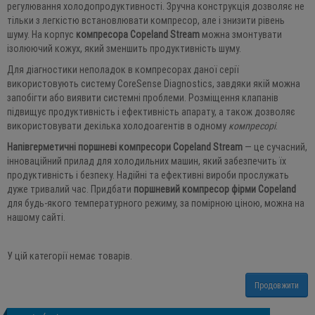
регулювання холодопродуктивності. Зручна конструкція дозволяє не
тільки з легкістю встановлювати компресор, але і знизити рівень
шуму. На корпус
компресора Copeland Stream
можна змонтувати
ізолюючий кожух, який зменшить продуктивність шуму.
Для діагностики неполадок в компресорах даної серії
використовують систему CoreSense Diagnostics, завдяки якій можна
запобігти або виявити системні проблеми. Розміщення клапанів
підвищує продуктивність і ефективність апарату, а також дозволяє
використовувати декілька холодоагентів в одному
компресорі
.
Напівгерметичні поршневі компресори Copeland Stream
— це сучасний,
інноваційний прилад для холодильних машин, який забезпечить їх
продуктивність і безпеку. Надійні та ефективні вироби прослужать
дуже тривалий час. Придбати
поршневий компресор фірми Copeland
для будь-якого температурного режиму, за помірною ціною, можна на
нашому сайті.
У цій категорії немає товарів.
Продовжити