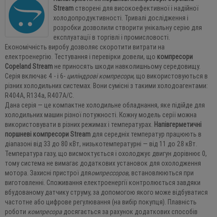
Stream
створені для високоефективної і надійної
холодопродуктивності. Тривалі дослідження і
розробки дозволили створити унікальну серію для
експлуатації в торгівлі і промисловості.
Економічність виробу дозволяє скоротити витрати на
електроенергію. Тестування і перевірки довели, що
компресори
Copeland Stream
не приносять шкоди навколишньому середовищу.
Серія включає 4 - і 6-
циліндрові компресори
, що використовуються в
різних холодильних системах. Вони сумісні з такими холодоагентами:
R404A, R134a, R407A/C.
Дана серія — це компактне холодильне обладнання, яке підійде для
холодильних машин різної потужності. Кожну модель серії можна
використовувати в різних режимах і температурах.
Напівгерметичні
поршневі компресори Stream
для середніх температур працюють в
діапазоні від 33 до 80 кВт, низькотемпературні — від 11 до 28 кВт.
Температура газу, що висмоктується і охолоджує двигун дорівнює 0,
тому система не вимагає додаткових установок для охолодження
мотора. Захисні пристрої для
омпрессоров
, встановлюються при
виготовленні. Споживання електроенергії контролюється завдяки
вбудованому датчику струму, за допомогою якого може відбуватися
частотне або цифрове регулювання (на вибір покупця). Плавність
роботи
компресора
досягається за рахунок додаткових способів