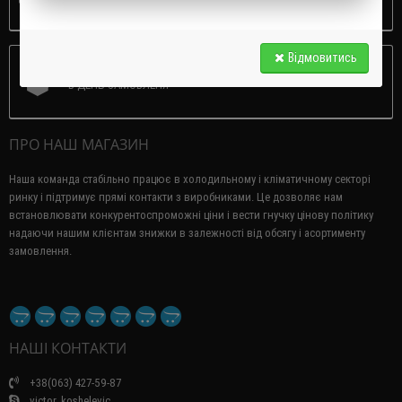
Відмовитись
ЗАБРАТИ НА СКЛАДІ
В ДЕНЬ ЗАМОВЛЕНЯ
ПРО НАШ МАГАЗИН
Наша команда стабільно працює в холодильному і кліматичному секторі
ринку і підтримує прямі контакти з виробниками.
Це дозволяє нам
встановлювати конкурентоспроможні ціни і вести гнучку цінову політику
надаючи нашим клієнтам знижки в залежності від обсягу і асортименту
замовлення.
НАШІ КОНТАКТИ
+38(063) 427-59-87
victor_koshelevic