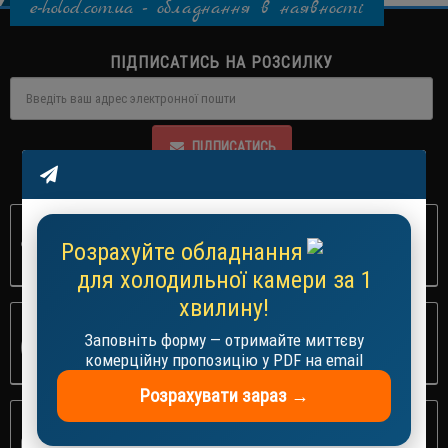
e-holod.com.ua - обладнання в наявності
ПІДПИСАТИСЬ НА РОЗСИЛКУ
ПІДПИСАТИСЬ
+38 (063) 427-59-87
Розрахуйте обладнання
ОФОРМЛЕНЯ ЗАМОВЛЕНЬ
для холодильної камери за 1
хвилину!
ЗАМОВЛЕНЯ З САЙТУ
Заповніть форму — отримайте миттєву
ПРИЙМАЕМО 24/7
комерційну пропозицію у PDF на email
Розрахувати зараз →
ЗРУЧНА ДОСТАВКА
В ДЕНЬ ЗАМОВЛЕНЯ