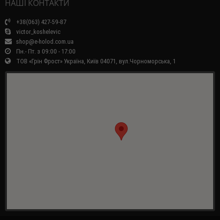
НАШІ КОНТАКТИ
+38(063) 427-59-87
victor_koshelevic
shop@e-holod.com.ua
Пн.- Пт. з 09:00 - 17:00
ТОВ «Грін Фрост» Україна, Київ 04071, вул.Чорноморська, 1