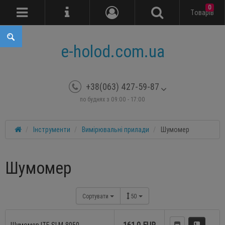
0
Tоварів
e-holod.com.ua
+38(063) 427-59-87
по буднях з 09:00 - 17:00
Інструменти
Вимірювальні прилади
Шумомер
Шумомер
Сортувати
50