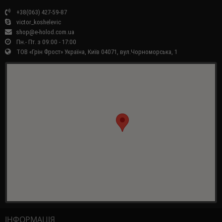
+38(063) 427-59-87
victor_koshelevic
shop@e-holod.com.ua
Пн.- Пт. з 09:00 - 17:00
ТОВ «Грін Фрост» Україна, Київ 04071, вул.Чорноморська, 1
ІНФОРМАЦІЯ