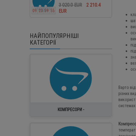
3 020.0 EUR
2 210.4
EUR
0
9
2
3
5
9
5
4
0
9
2
3
5
кл
ша
ви
ос
НАЙПОПУЛЯРНІШІ
ви
КАТЕГОРІЇ
пі
пі
зн
FRASCOLD
ве
INVOTECH
ос
SRMTEC
Напівгерметичні поршневі компресори
Компресори для теплових насосів
Варто ві
різних ви
використа
системах 
КОМПРЕСОРИ -
Компресор
температу