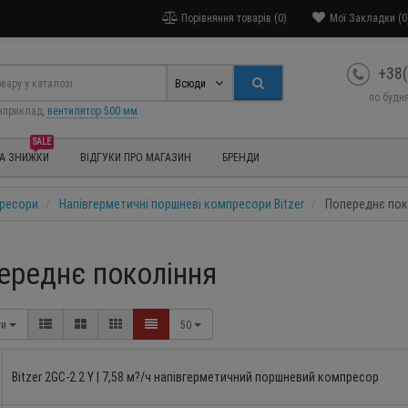
Порівняння товарів (0)
Мої Закладки (0
+38(
Всюди
по будня
априклад,
вентилятор 500 мм
SALE
ТА ЗНИЖКИ
ВІДГУКИ ПРО МАГАЗИН
БРЕНДИ
пресори
Напівгерметичні поршневі компресори Bitzer
Попереднє пок
ереднє покоління
ти
50
Bitzer 2GC-2.2 Y | 7,58 м?/ч напівгерметичний поршневий компресор