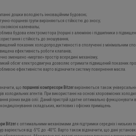
390.0 EUR
351.0 EUR
984.0 EUR
787.2
9
5
4
0
9
2
3
5
9
5
4
апанні дошки володіють інноваційним будовою;
тунно-поршневі групи вирізняються стійкістю до зносу;
сокоякісні каленвалы;
облива будова електромотора (поршні з алюмінію і підшипники з підвищен
користання і стійкість до зношування;
двищений показник холодопродуктивності в сполученні з мінімальним сп
двищена ефективність роботи клапанів;
ачно зменшено «мертве» простір всередині механізму;
ликий обсяг електродвигуна дозволяє отримати підвищений показник про
обливою ефективністю варто відзначити систему повернення масла.
дзначити, що
поршневі компресори Bitzer
вирізняються також універсальні
дів холодильних агентів. При використанні на основі хлоровмісних холодил
ння різних видів олії. Даний пристрій здатне оптимально функціонувати 
кондиціонування складських, житлових і офісних приміщень.
и Bitzer
є оптимальними механізмами для підтримки середніх і низьких 
р варіюється від -5°С до -40°С. Варто також відзначити, що дані установк