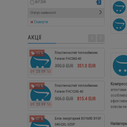
3
BITZER
Статус наявності
Скинути
АКЦІЇ
Пластинчастий теплообміник
-10 %
-25 %
Forwon FHC060-40
390.0 EUR
351.0 EUR
0
9
2
3
5
9
5
4
0
9
2
3
5
Компресо
Пластинчастий теплообміник
-10 %
-10 %
агентами 
Forwon FHC120G-40
особливо
906.0 EUR
815.4 EUR
ефективно
0
9
2
3
5
9
5
4
0
9
2
3
5
зовсім не
Блок інверторний BOYARD BYGF-
-27 %
-10 %
Напівгерм
040-QXL-SZDP