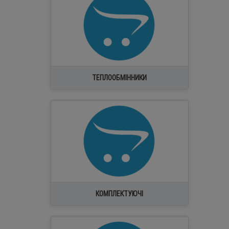
ТЕПЛООБМІННИКИ
HAILIANG
HONGSEN
K-FLEX
LEFOO
TAIPULAI
КОМПЛЕКТУЮЧІ
Super Star