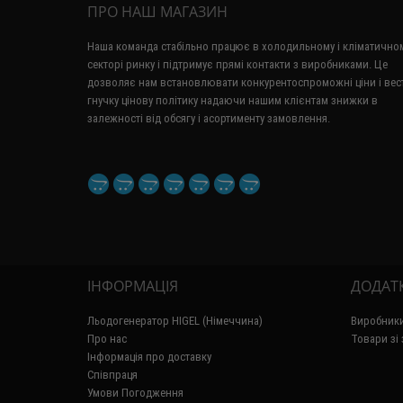
ПРО НАШ МАГАЗИН
Наша команда стабільно працює в холодильному і кліматично
секторі ринку і підтримує прямі контакти з виробниками.
Це
дозволяє нам встановлювати конкурентоспроможні ціни і вес
гнучку цінову політику надаючи нашим клієнтам знижки в
залежності від обсягу і асортименту замовлення.
ІНФОРМАЦІЯ
ДОДАТ
Льодогенератор HIGEL (Німеччина)
Виробник
Про нас
Товари зі
Інформація про доставку
Співпраця
Умови Погодження