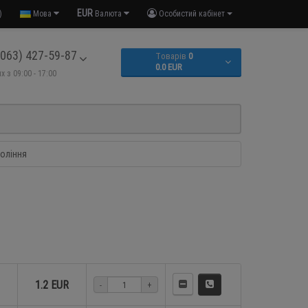
EUR
)
Мова
Валюта
Особистий кабінет
063) 427-59-87
Tоварів
0
0.0 EUR
х з 09:00 - 17:00
оління
1.2 EUR
-
+