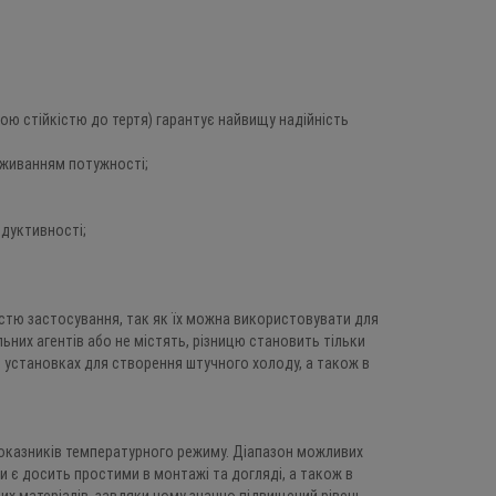
 EUR
358.0 EUR
268.5 EUR
0
9
2
3
5
9
5
4
0
9
2
3
5
9
5
4
ою стійкістю до тертя) гарантує найвищу надійність
оживанням потужності;
дуктивності;
стю застосування, так як їх можна використовувати для
ьних агентів або не містять, різницю становить тільки
в установках для створення штучного холоду, а також в
показників температурного режиму. Діапазон можливих
и є досить простими в монтажі та догляді, а також в