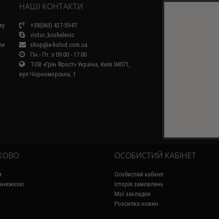
НАШІ КОНТАКТИ
му
+38(063) 427-59-87
victor_koshelevic
ти
shop@e-holod.com.ua
Пн.- Пт. з 09:00 - 17:00
ТОВ «Грін Фрост» Україна, Київ 04071,
вул.Чорноморська, 1
КОВО
ОСОБИСТИЙ КАБІНЕТ
и
Особистий кабінет
 знижкою
Історія замовлень
Мої закладки
Розсилка новин