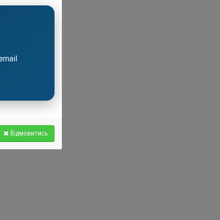
email
Відмовитись