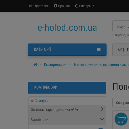
Доставка
Про нас
Співпраця
e-holod.com.ua
Я шукаю, н
КАТЕГОРІЇ
АКЦІЇ 
Компресори -
Напівгерметичні поршневі ком
Поп
КОМПРЕСОРИ
Скинути
Сортува
Основна характеристика м³/ч
Виробники