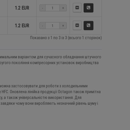
1.2 EUR
-
+
1.2 EUR
-
+
Показано з 1 по 3 із 3 (всього 1 сторінок)
бміник
Пластинчастий теплообміник
-10 %
-20 %
имальним варіантом для сучасного обладнання штучного
Forwon FHC060-10
 другого покоління компресорних установок виробництва
8 EUR
186.0 EUR
167.4 EUR
0
9
2
3
5
9
5
4
0
9
2
3
5
9
5
4
х можна застосовувати для роботи з холодильними
 BOYARD
Пластинчастий теплообміник
-10 %
-10 %
у HFC. Оновлена лінійка продукції Octagon також примітна
Forwon FHC060-50
, а також універсальністю використання. Для
 EUR
458.0 EUR
412.2 EUR
 завдяки чому вони виробляють незначний рівень шуму і
0
9
2
3
5
9
5
4
0
9
2
3
5
9
5
4
456KBP
Компресор ротаційний BOYARD
-25 %
-25 %
QXD-23K