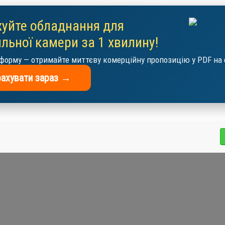
уйте обладнання для
льної камери за 1 хвилину!
форму — отримайте миттєву комерційну пропозицію у PDF на 
ахувати зараз →