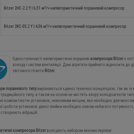
Bitzer 2HC-2.2 Y | 6,51 м?/ч напівгерметичний поршневий компресор
Bitzer 2KC-05.2 Y | 4,06 м?/ч напівгерметичний поршневий компресор
Моноблок інверторний BOYARD
Пластинчастий теплоо
-10 %
Одноступінчасті напівгерметичні поршневі
компресори Bitzer
є опт
BYGY-030-QXD-RZDP
Forwon FHC120G-50
холоду і систем вентиляції. Дані агрегати прийнято відносити до
2 927.0 EUR
2 195.3
1 052.0 EUR
946.
світового гіганта
Bitzer
.
EUR
9
5
4
0
9
2
3
5
9
5
4
ри поршневого типу
вирізняються єдиної технічної концепцією, так як ї
Пластинчастий теплообміник
Компресор ротаційний
-25 %
традиційного типу, а також на основі не містять хлору холодоагентів тип
Forwon FHC030B-40
QXD-16K
ю компактністю установок, невеликим місцем, яке необхідно для монтажу
263.0 EUR
236.7 EUR
298.0 EUR
223.5
ї роботи установок даної лінійки необхідно зовсім небагато потужності,
9
5
4
0
9
2
3
5
9
5
4
 створюють вібрацій.
Пластинчастий теплообміник
Агрегат BOYARD HQSD-
-20 %
етичні компресори Bitzer
володіють набором якісних переваг:
Forwon FHC060-40-F