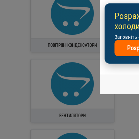
Розрах
холоди
Заповніть 
ПОВІТРЯНІ КОНДЕНСАТОРИ
Розр
Вентузел холодильний в зборі
Двигуни обдуву
Комплектуючі вентузлов
Крильчатка
Центробіжні вентилятори
ВЕНТИЛЯТОРИ