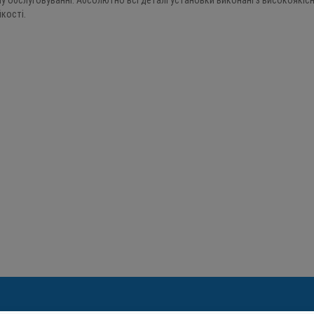
у обслуговуванні. Абсолютно всі деталі установки виконані з високоякісн
кості.