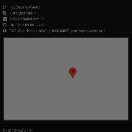
+38(063) 427-59-87
victor_koshelevic
shop@e-holod.com.ua
Пн.- Пт. з 09:00 - 17:00
ТОВ «Грін Фрост» Україна, Київ 04071, вул.Чорноморська, 1
ІНФОРМАЦІЯ