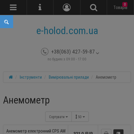
0
Tоварів
e-holod.com.ua
+38(063) 427-59-87
по буднях з 09:00 - 17:00
Інструменти
Вимірювальні прилади
Анемометр
Анемометр
Сортувати
50
Анемометр електронний CPS AM