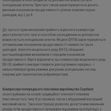
охолоджувати електродвигун за допомогою всмоктується
холодильних агентів. Пристрої також характеризуються досить
високим показником продуктивності і різною комплектацією
циліндрів, від 2 до 8.
До третьої групи механізмів прийнято відносити компресори
двоступінчастого типу зі способом охолодження за допомогою
всмоктується холодильних агентів. Моделі (D9TK) характеризуються
оптимальним показником продуктивності і наявністю трьох
циліндрів. Агрегати модельного ряду (D6TJ) обладнані
шестициліндровим механізмом з середнім показником
продуктивності. Варто відзначити, що компресори модельного ряду
DK і DL прийнято використовувати для підтримки середньо - і
низькотемпературних режимів для різних холодильних систем,
зокрема для транспортних рефрижераторів.
Компресори попереднього покоління виробництва Copeland
сконструйовані на основі традиційної технології клапанів
пластинчастого типу. В установках також є вбудований внутрішній
масляний насос. Така конструкція дозволяє досягти максимальних
результатів продуктивності незалежно від режиму експлуатації, у