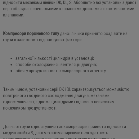
відносити механізми лінійки DK, DL, S. Абсолютно всі установки з даної
серії обладнані спеціальними клапанними дошками з пластинчастими
клапанами.
Компресори поршневого типу
даної лінійки прийнято розділяти на
групи в залежності від наступних факторів:
загальної кількості циліндрів в установці;
способи охолодження і вентиляції двигуна;
обсягу продуктивності компресорного агрегату.
Таким чином, установки серії DK і DL характеризується можливістю
повітряного і водяного охолодження двигуна, механізми
одноступінчасті, з двома циліндрами і відносно невисоким
показником продуктивності.
До іншої групи одноступінчатих компресорів прийнято відносити
моделі лінійки S, дані механізми вирізняються здатність