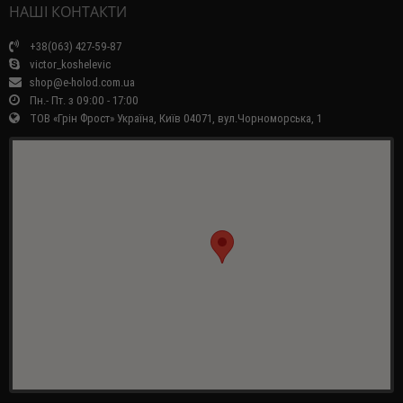
НАШІ КОНТАКТИ
+38(063) 427-59-87
victor_koshelevic
shop@e-holod.com.ua
Пн.- Пт. з 09:00 - 17:00
ТОВ «Грін Фрост» Україна, Київ 04071, вул.Чорноморська, 1