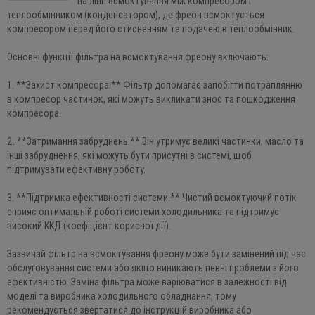
на лінії всмоктування між компресором і
теплообмінником (конденсатором), де фреон всмоктується
компресором перед його стисненням та подачею в теплообмінник.
Основні функції фільтра на всмоктування фреону включають:
1. **Захист компресора:** Фільтр допомагає запобігти потраплянню
в компресор частинок, які можуть викликати знос та пошкодження
компресора.
2. **Затримання забруднень:** Він утримує великі частинки, масло та
інші забруднення, які можуть бути присутні в системі, щоб
підтримувати ефективну роботу.
3. **Підтримка ефективності системи:** Чистий всмоктуючий потік
сприяє оптимальній роботі системи холодильника та підтримує
високий ККД (коефіцієнт корисної дії).
Зазвичай фільтр на всмоктування фреону може бути замінений під час
обслуговування системи або якщо виникають певні проблеми з його
ефективністю. Заміна фільтра може варіюватися в залежності від
моделі та виробника холодильного обладнання, тому
рекомендується звертатися до інструкцій виробника або