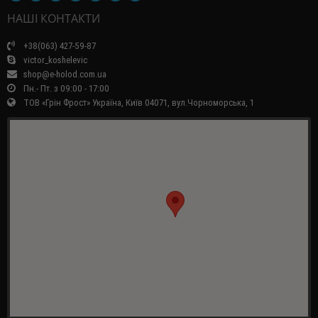
НАШІ КОНТАКТИ
+38(063) 427-59-87
victor_koshelevic
shop@e-holod.com.ua
Пн.- Пт. з 09:00 - 17:00
ТОВ «Грін Фрост» Україна, Київ 04071, вул.Чорноморська, 1