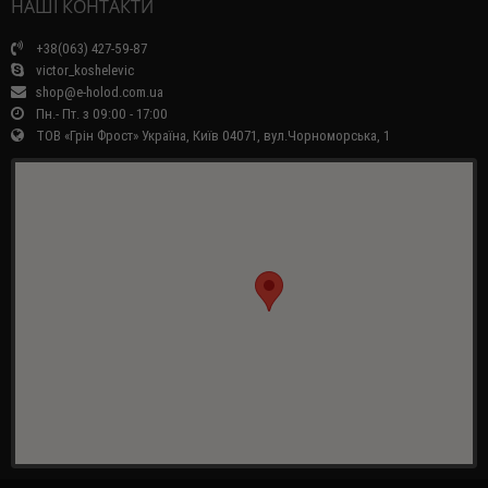
НАШІ КОНТАКТИ
+38(063) 427-59-87
victor_koshelevic
shop@e-holod.com.ua
Пн.- Пт. з 09:00 - 17:00
ТОВ «Грін Фрост» Україна, Київ 04071, вул.Чорноморська, 1