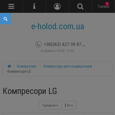
0
Tоварів
e-holod.com.ua
+38(063) 427-59-87
по буднях з 09:00 - 17:00
Компресори -
Компресори для кондиціонерів
Компресори LG
Компресори LG
Сортувати
50