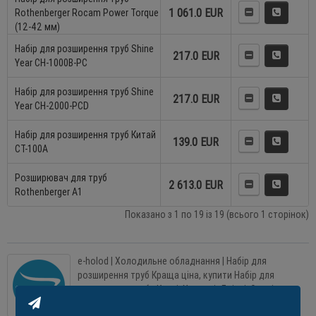
1 061.0 EUR
Rothenberger Rocam Power Torque
(12-42 мм)
Набір для розширення труб Shine
217.0 EUR
Year CH-1000B-PC
Набір для розширення труб Shine
217.0 EUR
Year CH-2000-PCD
Набір для розширення труб Китай
139.0 EUR
CT-100A
Розширювач для труб
2 613.0 EUR
Rothenberger A1
Показано з 1 по 19 із 19 (всього 1 сторінок)
e-holod | Холодильне обладнання | Набір для
розширення труб Краща ціна, купити Набір для
розширення трубв Києві, Харкові, Дніпрі, Одесі,
Запорожжі, Львов. Огляд, опис, продаж