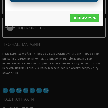
В ДЕНЬ ЗАМОВЛЕНЯ
Відмовитись
ЗАБРАТИ НА СКЛАДІ
В ДЕНЬ ЗАМОВЛЕНЯ
ПРО НАШ МАГАЗИН
Наша команда стабільно працює в холодильному і кліматичному секторі
ринку і підтримує прямі контакти з виробниками.
Це дозволяє нам
встановлювати конкурентоспроможні ціни і вести гнучку цінову політику
надаючи нашим клієнтам знижки в залежності від обсягу і асортименту
замовлення.
НАШІ КОНТАКТИ