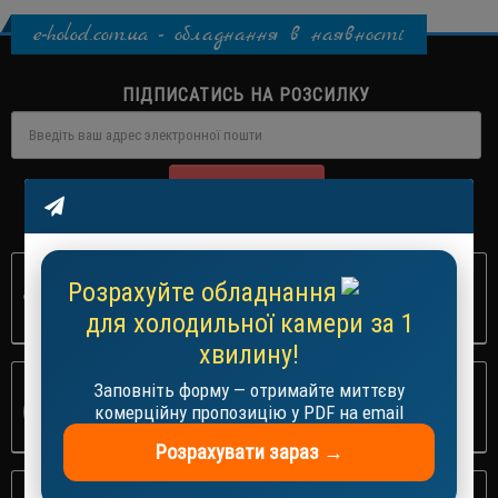
e-holod.com.ua - обладнання в наявності
ПІДПИСАТИСЬ НА РОЗСИЛКУ
ПІДПИСАТИСЬ
+38 (063) 427-59-87
Розрахуйте обладнання
ОФОРМЛЕНЯ ЗАМОВЛЕНЬ
для холодильної камери за 1
хвилину!
ЗАМОВЛЕНЯ З САЙТУ
Заповніть форму — отримайте миттєву
комерційну пропозицію у PDF на email
ПРИЙМАЕМО 24/7
Розрахувати зараз →
ЗРУЧНА ДОСТАВКА