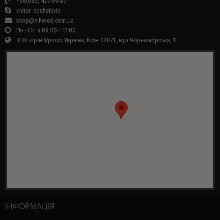
+38(063) 427-59-87
victor_koshelevic
shop@e-holod.com.ua
Пн.- Пт. з 09:00 - 17:00
ТОВ «Грін Фрост» Україна, Київ 04071, вул.Чорноморська, 1
ІНФОРМАЦІЯ