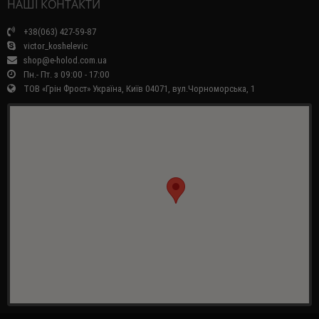
НАШІ КОНТАКТИ
+38(063) 427-59-87
victor_koshelevic
shop@e-holod.com.ua
Пн.- Пт. з 09:00 - 17:00
ТОВ «Грін Фрост» Україна, Київ 04071, вул.Чорноморська, 1