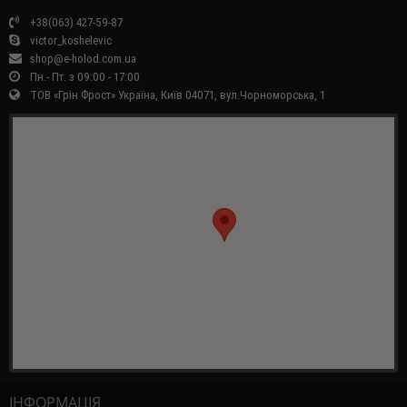
+38(063) 427-59-87
victor_koshelevic
shop@e-holod.com.ua
Пн.- Пт. з 09:00 - 17:00
ТОВ «Грін Фрост» Україна, Київ 04071, вул.Чорноморська, 1
ІНФОРМАЦІЯ