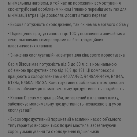
мінімальним нагрівом, в той час як порожнини всмоктування
сконструйовані особливим чином і плавно переміщують газ для
мінімізації втрат. Це дозволяє досягти таких переваг:
• Висока потужність охолодження, так як немає мертвого об'єму
• Підвищення продуктивності до 10% у порівнянні з звичайними
«економічними» компресорами на базі традиційних
пластинчастих клапанів
• Зниження експлуатаційних витрат для кінцевого користувача
Серія
Discus
має потужність від 5 до 60 л. с. з номінальною
об'ємною продуктивністю від 16,8 до 181. Ці компресори
працюють з холодоагентами R407A/F/C, R448A/R449A, R404A,
R134a, R450A і R513A. Конструктивні особливості компресорів
Discus забезпечують максимальну продуктивність і надійність:
• Клапан Discus у формі шайби, вставлений в клапанну плиту,
забезпечує максимальну продуктивність незалежно від умов
експлуатації
• Високопродуктивний поршневий масляний насос об'ємного
типу гарантує високий тиск подачі мастила, забезпечуючи
хорошу змащування та охолодження підшипників