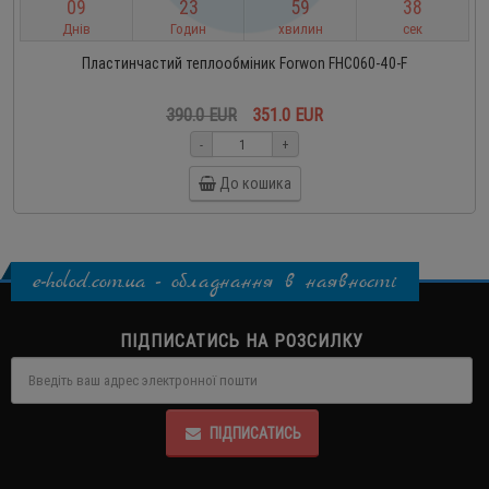
0
9
2
3
5
9
3
8
Днів
Годин
хвилин
сек
Пластинчастий теплообміник Forwon FHC060-40-F
390.0 EUR
351.0 EUR
-
+
До кошика
e-holod.com.ua - обладнання в наявності
ПІДПИСАТИСЬ НА РОЗСИЛКУ
ПІДПИСАТИСЬ