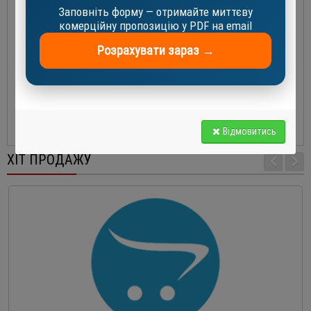
• Регулювання холодопродуктивності забезпечується або
Заповніть форму — отримайте миттєву
методом блокування всмоктування в головках циліндрів, або за
комерційну пропозицію у PDF на email
допомогою перетворювачів частоти від 25 Гц до 60 Гц
Розрахувати зараз →
• Кожна модель цієї серії компресорів може використовуватися
зі всіма стандартними холодоагентами
Максимально допустимий тиск (
PS
)
• З боку низького тиску 22,5 бар (ізб) / зі сторони високого тиску
28 бар (ізб)
Відмовитись
ХІТ ПРОДАЖУ