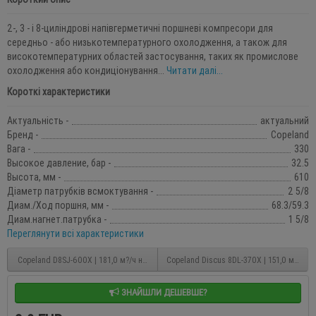
2-, 3 - і 8-циліндрові напівгерметичні поршневі компресори для
середньо - або низькотемпературного охолодження, а також для
високотемпературних областей застосування, таких як промислове
охолодження або кондиціонування...
Читати далі...
Короткі характеристики
Актуальність -
актуальний
Бренд -
Copeland
Вага -
330
Высокое давление, бар -
32.5
Высота, мм -
610
Діаметр патрубків всмоктування -
2 5/8
Диам./Ход поршня, мм -
68.3/59.3
Диам.нагнет.патрубка -
1 5/8
Переглянути всі характеристики
Copeland D8SJ-600X | 181,0 м?/ч напівгерметичний поршневий компресор
Copeland Discus 8DL-370X | 151,0 м?/ч 
ЗНАЙШЛИ ДЕШЕВШЕ?