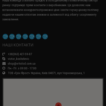
Наша команда стабільно працює в холодильному і кліматичному секторі
ринку і підтримує прямі контакти з виробниками.
Це дозволяє нам
встановлювати конкурентоспроможні ціни і вести гнучку цінову політику
надаючи нашим клієнтам знижки в залежності від обсягу і асортименту
замовлення.
НАШІ КОНТАКТИ
+38(063) 427-59-87
victor_koshelevic
shop@e-holod.com.ua
Пн.- Пт. з 09:00 - 17:00
ТОВ «Грін Фрост» Україна, Київ 04071, вул.Чорноморська, 1