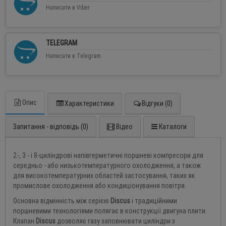
Написати в Viber
TELEGRAM
Написати в Telegram
Опис
Характеристики
Відгуки (0)
Запитання - відповідь (0)
Відео
Каталоги
2-, 3 - і 8-циліндрові напівгерметичні поршневі компресори для
середньо - або низькотемпературного охолодження, а також
для високотемпературних областей застосування, таких як
промислове охолодження або кондиціонування повітря.
Основна відмінність між серією
Discus
і традиційними
поршневими технологіями полягає в конструкції двигуна плити.
Клапан
Discus
дозволяє газу заповнювати циліндри з