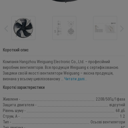
Короткий опис
Компанія Hangzhou Weiguang Electronic Co., Ltd. – професійний
виробник вентиляторів. Вся продукція Weiguang є сертифікованою.
Завдяки своїй якості вентилятори Weiguang – якісна продукція,
визнана у всьому цивілізованому ...
Читати далі...
Короткі характеристики
Живленя -
220В/50Гц/1фаза
Защита двигателя -
відсутній
Рівень шуму -
68 дБ
Струм, А -
1.2
Тип -
Осьові вентилятори
Тип двигуна -
АС