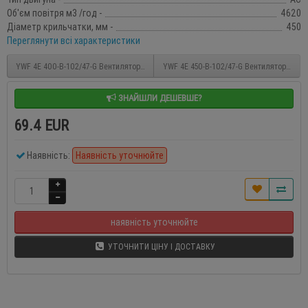
Об'єм повітря м3 /год -
4620
Діаметр крильчатки, мм -
450
Переглянути всі характеристики
YWF 4E 400-B-102/47-G Вентилятор осьовий 400мм Weiguang (220В, 3541м3/год, IP54
YWF 4E 450-B-102/47-G Вентилятор осьови
ЗНАЙШЛИ ДЕШЕВШЕ?
69.4 EUR
Наявність:
Наявність уточнюйте
наявність уточнюйте
УТОЧНИТИ ЦІНУ І ДОСТАВКУ