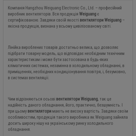
Компанія Hangzhou Weiguang Electronic Co., Ltd. – професійний
виробник вентиляторів. Вся продукція
Weiguang
є
сертифікованою. Завдяки своїй якості
вентилятори Weiguang
–
якісна продукція, визнана у всьому цивілізованому світі.
Лінійка вироблених товарів достатньо велика, що дозволяє
підібрати товарну модель, що відповідає необхідним технічним
характеристикам і може бути застосована в будь-яких
кліматичних системах, незамінна в холодильному обладнанні, в
приміщеннях, необхідних кондиціонування повітря, і, безумовно,
в системах вентиляції.
Чим відрізняються осьові
вентилятори Weiguang
, так це
надійність даного обладнання, його, практично, безшумність. І
при цьому
вентилятори
мають не високу вартість. Завдяки своїм
особливостям, продукція такого виробника як Weiguang зайняла
досить широку нішу на українському ринку холодильного
обладнання.