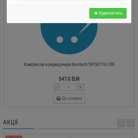
Відмовитись
Компресор кондиціонера Invotech YH150T1G-100
547.0 EUR
-
+
До кошика
АКЦІЇ