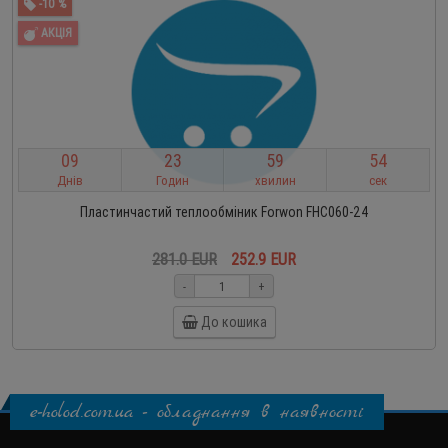
-10 %
АКЦІЯ
0
9
2
3
5
9
5
3
Днів
Годин
хвилин
сек
Пластинчастий теплообміник Forwon FHC060-24
281.0 EUR
252.9 EUR
-
+
До кошика
e-holod.com.ua - обладнання в наявності