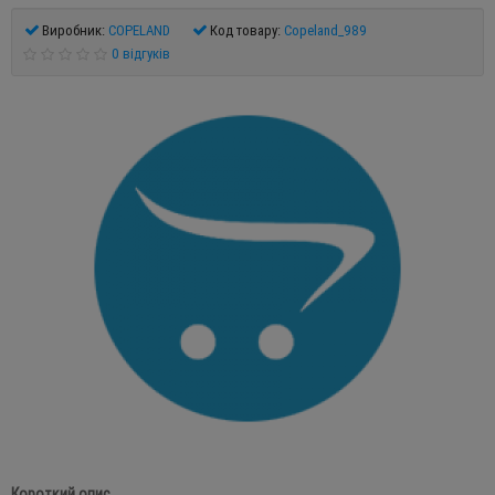
Виробник:
COPELAND
Код товару:
Copeland_989
0 відгуків
Короткий опис