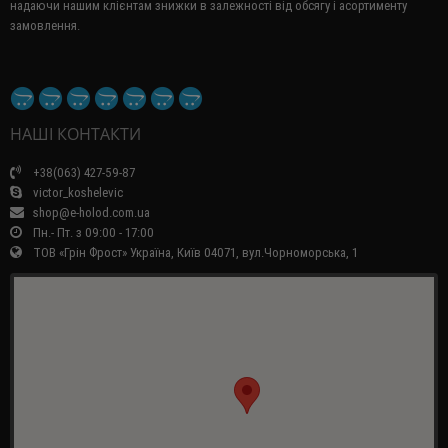
надаючи нашим клієнтам знижки в залежності від обсягу і асортименту
замовлення.
НАШІ КОНТАКТИ
+38(063) 427-59-87
victor_koshelevic
shop@e-holod.com.ua
Пн.- Пт. з 09:00 - 17:00
ТОВ «Грін Фрост» Україна, Київ 04071, вул.Чорноморська, 1