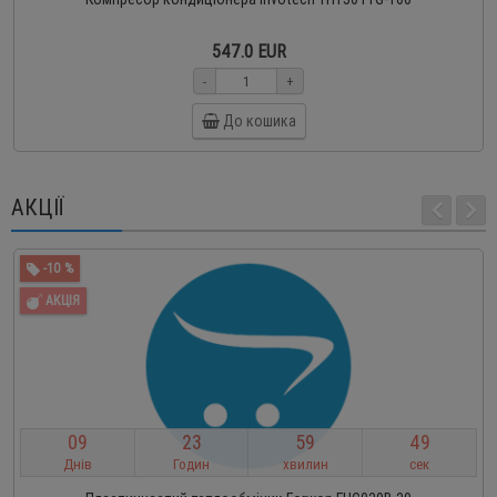
547.0 EUR
-
+
До кошика
АКЦІЇ
-10 %
АКЦІЯ
0
9
2
3
5
9
4
9
Днів
Годин
хвилин
сек