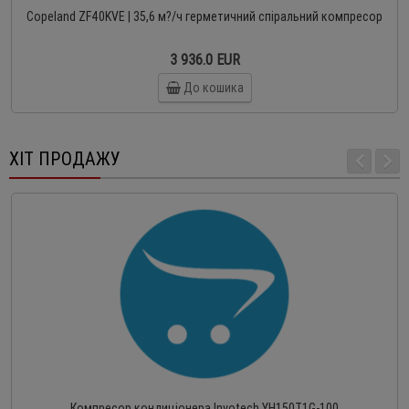
Copeland ZF40KVE | 35,6 м?/ч герметичний спіральний компресор
3 936.0 EUR
До кошика
ХІТ ПРОДАЖУ
Компресор кондиціонера Invotech YH150T1G-100