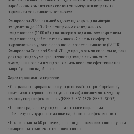
можливість використання холодоагент R410A дозволяють
виробникам комплексних систем оптимізувати витрати та
підвищити ефективність установок.
Компресори
ZP
спіральний чудово підходять для чілерів
потужністю до 900 кВт з повітряним охолодженням
конденсатора (1100 кВт для чилерів з водяним охолодженням
конденсатора), забезпечують високий рівень комфорту і
відрізняються чудовою сезонної енергоефективністю (ESEER).
Компресори Copeland Scroll ZP, що працюють як автономно, так і
у складі тандему чи тріо, гнучко відповідають вимогам
сьогоднішнього ринку, відрізняючись високою ефективністю і
випробуваною надійністю.
Характеристики та переваги
• Спеціально підібрані конфігурації crossfirex і тріо Copeland (у
тому числі в нерівноважних установках) забезпечують чудову
сезонну енергоефективність (ESEER і EN14825: SEER і SCOP)
• Осьове і радіальне узгодження спіралей спіральний,
забезпечують чудові показники надійності та ефективності
• Розширений на 5К робочий діапазон дозволяє використовувати
компресори в системах теплових насосів