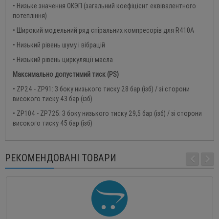
• Низьке значення ОКЭП (загальний коефіцієнт еквівалентного
потепління)
• Широкий модельний ряд спіральних компресорів для R410A
• Низький рівень шуму і вібрацій
• Низький рівень циркуляції масла
Максимально допустимий тиск (
PS
)
• ZP24 - ZP91: З боку низького тиску 28 бар (ізб) / зі сторони
високого тиску 43 бар (ізб)
• ZP104 - ZP725: З боку низького тиску 29,5 бар (ізб) / зі сторони
високого тиску 45 бар (ізб)
РЕКОМЕНДОВАНІ ТОВАРИ