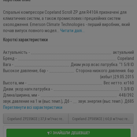
Спіральні компресори Copeland Scroll ZР для R410A призначені для
кліматичних систем, а також промислових і прецизійних систем
охолодження. Emerson Climate Technologies - перший виробник, який
почав випуск повного модел...
Читати далі...
Короткі характеристики
Актуальність -
актуальний
Бренд -
Copeland
Вага -
Диам.укор.всас.патрубка. "1 5/8 ID
Высокое давление, бар -
Сторона низкого давления. бар
(избыт.)29.05.2015
Высота, мм -
Вес нетто. кг160
Диам. укор.нагн.патрубка -
1 3/8 ID
Длина/ширина, мм -
448/392
звук.давление на 1 м (выс.темп.), Дб -
звук.энергия (выс.темп.). Дб85
Переглянути всі характеристики
Copeland ZP235KCE | 37,8 м?/час герметичний спіральний компресор
Copeland ZP385KCE | 60,8 м?/час гермет
ЗНАЙШЛИ ДЕШЕВШЕ?