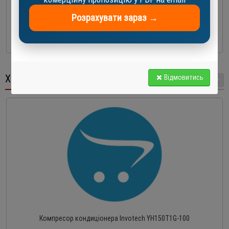
Розрахувати зараз →
4 798.0 EUR
До кошика
ХІТ ПРОДАЖУ
Відмовитись
Компресор кондиціонера Invotech YH150T1G-100