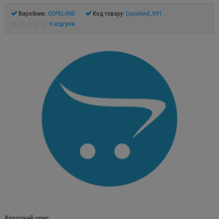
Виробник:
COPELAND
Код товару:
Copeland_991
0 відгуків
Короткий опис