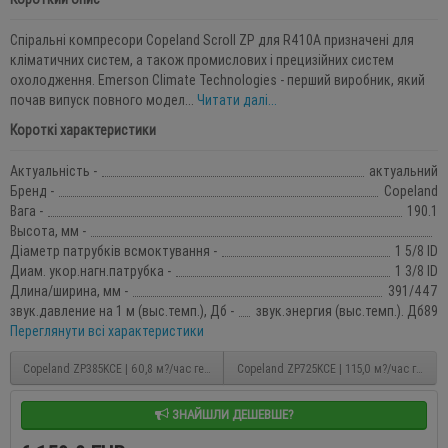
Спіральні компресори Copeland Scroll ZР для R410A призначені для
кліматичних систем, а також промислових і прецизійних систем
охолодження. Emerson Climate Technologies - перший виробник, який
почав випуск повного модел...
Читати далі...
Короткі характеристики
Актуальність -
актуальний
Бренд -
Copeland
Вага -
190.1
Высота, мм -
Діаметр патрубків всмоктування -
1 5/8 ID
Диам. укор.нагн.патрубка -
1 3/8 ID
Длина/ширина, мм -
391/447
звук.давление на 1 м (выс.темп.), Дб -
звук.энергия (выс.темп.). Дб89
Переглянути всі характеристики
Copeland ZP385KCE | 60,8 м?/час герметичний спіральний компресор
Copeland ZP725KCE | 115,0 м?/час герме
ЗНАЙШЛИ ДЕШЕВШЕ?