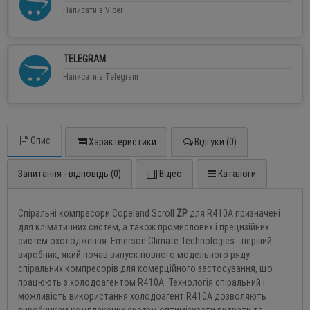
Написати в Viber
TELEGRAM
Написати в Telegram
Опис
Характеристики
Відгуки (0)
Запитання - відповідь (0)
Відео
Каталоги
Спіральні компресори Copeland Scroll
Z
Р
для R410A призначені
для кліматичних систем, а також промислових і прецизійних
систем охолодження. Emerson Climate Technologies - перший
виробник, який почав випуск повного модельного ряду
спіральних компресорів для комерційного застосування, що
працюють з холодоагентом R410A. Технологія спіральний і
можливість використання холодоагент R410A дозволяють