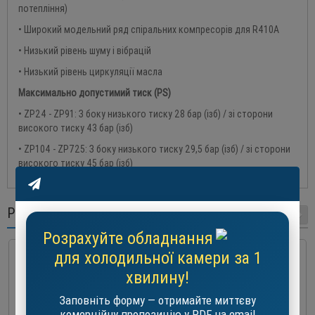
потепління)
• Широкий модельний ряд спіральних компресорів для R410A
• Низький рівень шуму і вібрацій
• Низький рівень циркуляції масла
Максимально допустимий тиск (
PS
)
• ZP24 - ZP91: З боку низького тиску 28 бар (ізб) / зі сторони
високого тиску 43 бар (ізб)
• ZP104 - ZP725: З боку низького тиску 29,5 бар (ізб) / зі сторони
високого тиску 45 бар (ізб)
РЕКОМЕНДОВАНІ ТОВАРИ
Розрахуйте обладнання
для холодильної камери за 1
хвилину!
Заповніть форму — отримайте миттєву
комерційну пропозицію у PDF на email
Copeland ZR380KCE | 87,5 м3/ч герметичний спіральний компресор