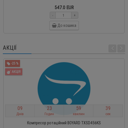
547.0 EUR
-
+
До кошика
АКЦІЇ
-25 %
АКЦІЯ
0
9
2
3
5
9
3
8
Днів
Годин
хвилин
сек
Компресор ротаційний BOYARD TXSD456KS