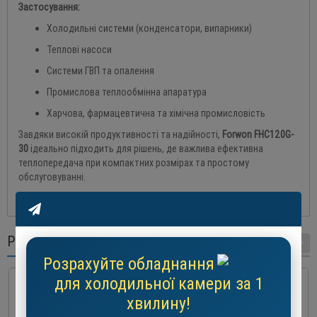
Застосування:
Холодильні системи (конденсатори, випарники)
Теплові насоси
Системи ГВП та опалення
Промислова теплообмінна апаратура
Харчова, фармацевтична та хімічна промисловість
Завдяки високій продуктивності та надійності,
Forwon FHC120G-
30
ідеально підходить для рішень, де важлива ефективна
теплопередача при компактних розмірах та простому
обслуговуванні.
РЕКОМЕНДОВАНІ ТОВАРИ
Розрахуйте обладнання
для холодильної камери за 1
хвилину!