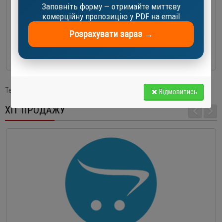
Заповніть форму — отримайте миттєву
комерційну пропозицію у PDF на email
WTK P7-14 SF пластинчатий теплообмінник
Розрахувати зараз →
310.0 EUR
До кошика
Теги:
Пластинчастий теплообміник Forwon FHC120G-30
Відмовитись
ХІТ ПРОДАЖУ