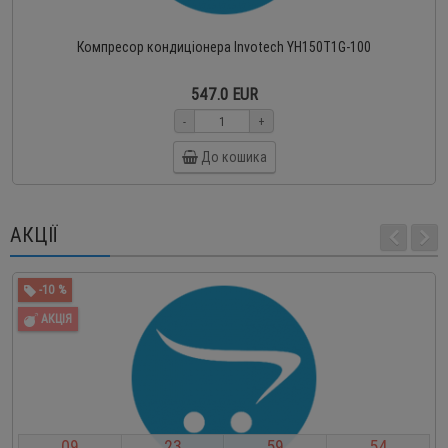
Компресор кондиціонера Invotech YH150T1G-100
547.0 EUR
-
+
До кошика
АКЦІЇ
-10 %
АКЦІЯ
0
9
2
3
5
9
5
3