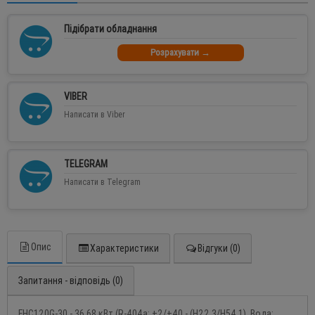
Підібрати обладнання
Розрахувати →
VIBER
Написати в Viber
TELEGRAM
Написати в Telegram
Опис
Характеристики
Відгуки (0)
Запитання - відповідь (0)
FHC120G-30 - 36,68 кВт (R-404a: +2/+40 - (H22.3/H54.1), Вода: