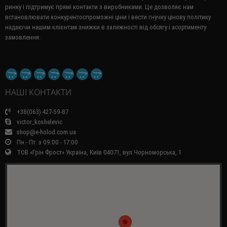
ринку і підтримує прямі контакти з виробниками.
Це дозволяє нам
встановлювати конкурентоспроможні ціни і вести гнучку цінову політику
надаючи нашим клієнтам знижки в залежності від обсягу і асортименту
замовлення.
НАШІ КОНТАКТИ
+38(063) 427-59-87
victor_koshelevic
shop@e-holod.com.ua
Пн.- Пт. з 09:00 - 17:00
ТОВ «Грін Фрост» Україна, Київ 04071, вул.Чорноморська, 1