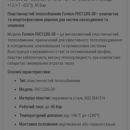
+12/+7 - (G2")), 45 Бар
Пластинчастий теплообмінник Forwon FHC120G-30— компактне
та енергоефективне рішення для систем охолодження та
опалення
Модель
Forwon FHC120G-30
— це високоякісний пластинчастий
теплообмінник, призначений для ефективного теплопередавання
в холодильних, опалювальних та промислових системах.
Конструкція з нержавіючої сталі та оптимізований профіль
пластин забезпечують високу теплопровідність при компактних
габаритах і мінімальних втратах тиску.
Основні характеристики:
Тип:
пластинчастий теплообмінник
Модель:
FHC120G-30
Матеріал пластин:
нержавіюча сталь AISI 304/316
Робочий тиск:
до
45 бар
Температурний діапазон:
від -196°C до +200°C
Монтажне положення:
вертикальне або горизонтальне