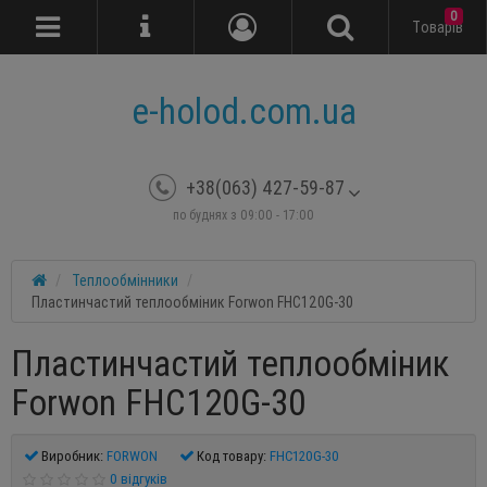
0
Tоварів
e-holod.com.ua
+38(063) 427-59-87
по буднях з 09:00 - 17:00
Теплообмінники
Пластинчастий теплообміник Forwon FHC120G-30
Пластинчастий теплообміник
Forwon FHC120G-30
Виробник:
FORWON
Код товару:
FHC120G-30
0 відгуків