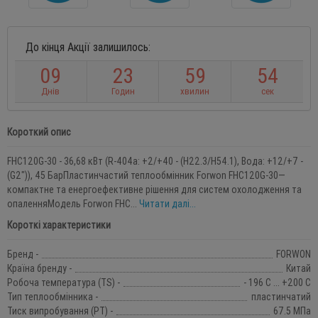
До кінця Акції залишилось:
0
9
2
3
5
9
5
3
Днів
Годин
хвилин
сек
Короткий опис
FHC120G-30 - 36,68 кВт (R-404a: +2/+40 - (H22.3/H54.1), Вода: +12/+7 -
(G2")), 45 БарПластинчастий теплообмінник Forwon FHC120G-30—
компактне та енергоефективне рішення для систем охолодження та
опаленняМодель Forwon FHC...
Читати далі...
Короткі характеристики
Бренд -
FORWON
Країна бренду -
Китай
Робоча температура (TS) -
- 196 С ... +200 С
Тип теплообмінника -
пластинчатий
Тиск випробування (PT) -
67.5 МПа