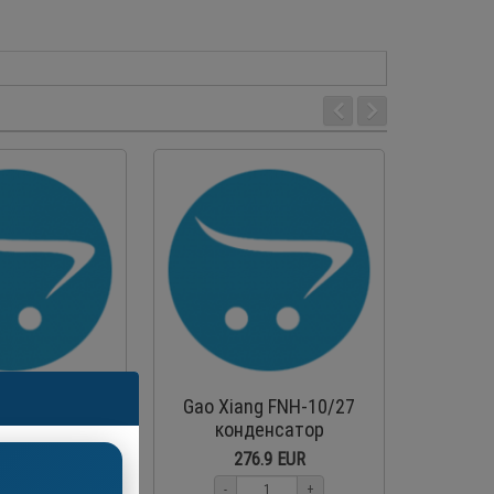
ng DD-11/60
Gao Xiang FNH-10/27
Hispan
охолоджувач
конденсатор
MT
повітряного
холодил
1.0 EUR
276.9 EUR
охолодження
ком
+
-
+
-