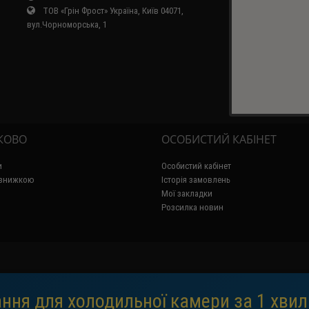
ТОВ «Грін Фрост» Україна, Київ 04071,
вул.Чорноморська, 1
КОВО
ОСОБИСТИЙ КАБІНЕТ
и
Особистий кабінет
 знижкою
Історія замовлень
Мої закладки
Розсилка новин
ння для холодильної камери за 1 хвил