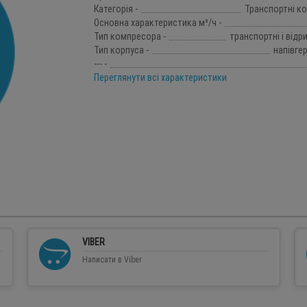
Категорія -
Транспортні к
Основна характеристика м³/ч -
Тип компресора -
транспортні і відр
Тип корпуса -
напівге
--- -
Переглянути всі характеристики
VIBER
Написати в Viber