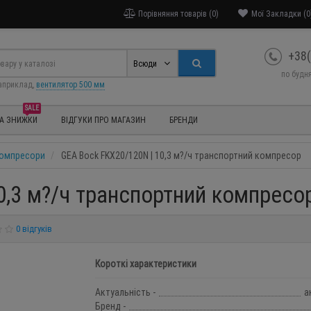
Порівняння товарів (0)
Мої Закладки (0
+38(
Всюди
по будня
априклад,
вентилятор 500 мм
SALE
ТА ЗНИЖКИ
ВІДГУКИ ПРО МАГАЗИН
БРЕНДИ
 компресори
GEA Bock FKX20/120N | 10,3 м?/ч транспортний компресор
0,3 м?/ч транспортний компресо
0 відгуків
Короткі характеристики
Актуальність -
а
Бренд -