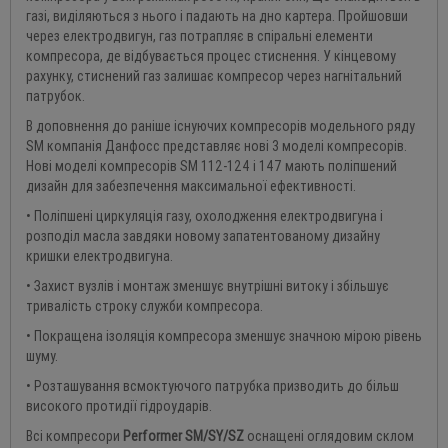
газі, виділяються з нього і падають на дно картера. Пройшовши
через електродвигун, газ потрапляє в спіральні елементи
компресора, де відбувається процес стиснення. У кінцевому
рахунку, стиснений газ залишає компресор через нагнітальний
патрубок.
В доповнення до раніше існуючих компресорів модельного ряду
SM компанія Данфосс представляє нові 3 моделі компресорів.
Нові моделі компресорів SM 112-124 і 147 мають поліпшений
дизайн для забезпечення максимальної ефективності.
• Поліпшені циркуляція газу, охолодження електродвигуна і
розподіл масла завдяки новому запатентованому дизайну
кришки електродвигуна.
• Захист вузлів і монтаж зменшує внутрішні витоку і збільшує
тривалість строку служби компресора.
• Покращена ізоляція компресора зменшує значною мірою рівень
шуму.
• Розташування всмоктуючого патрубка призводить до більш
високого протидії гідроударів.
Всі компресори
Performer
SM
/
SY
/
SZ
оснащені оглядовим склом