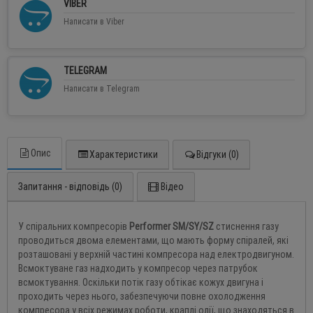
VIBER
Написати в Viber
TELEGRAM
Написати в Telegram
Опис
Характеристики
Відгуки (0)
Запитання - відповідь (0)
Відео
У спіральних компресорів
Performer
SM
/
SY
/
SZ
стиснення газу
проводиться двома елементами, що мають форму спіралей, які
розташовані у верхній частині компресора над електродвигуном.
Всмоктуване газ надходить у компресор через патрубок
всмоктування. Оскільки потік газу обтікає кожух двигуна і
проходить через нього, забезпечуючи повне охолодження
компресора у всіх режимах роботи, краплі олії, що знаходяться в