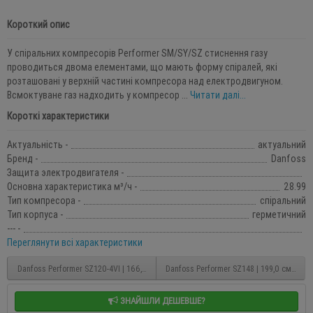
Короткий опис
У спіральних компресорів Performer SM/SY/SZ стиснення газу
проводиться двома елементами, що мають форму спіралей, які
розташовані у верхній частині компресора над електродвигуном.
Всмоктуване газ надходить у компресор ...
Читати далі...
Короткі характеристики
Актуальність -
актуальний
Бренд -
Danfoss
Защита электродвигателя -
Основна характеристика м³/ч -
28.99
Тип компресора -
спіральний
Тип корпуса -
герметичний
--- -
Переглянути всі характеристики
Danfoss Performer SZ120-4VI | 166,6 см?/об (28,99 м?/ч) герметичний спіральний
Danfoss Performer SZ148 | 199,0 см?/об 
ЗНАЙШЛИ ДЕШЕВШЕ?