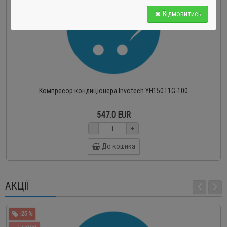
Відмовитись
Компресор кондиціонера Invotech YH150T1G-100
547.0 EUR
-
+
До кошика
АКЦІЇ
-25 %