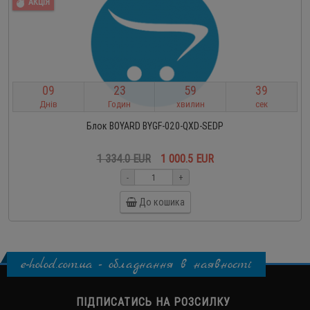
АКЦІЯ
0
9
2
3
5
9
3
8
Днів
Годин
хвилин
сек
Блок BOYARD BYGF-020-QXD-SEDP
1 334.0 EUR
1 000.5 EUR
-
+
До кошика
e-holod.com.ua - обладнання в наявності
ПІДПИСАТИСЬ НА РОЗСИЛКУ