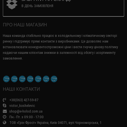
В ДЕНЬ ЗАМОВЛЕНЯ
ПРО НАШ МАГАЗИН
Наша команда стабільно працює в холодильному і кліматичному секторі
ринку і підтримує прямі контакти з виробниками.
Це дозволяє нам
встановлювати конкурентоспроможні ціни і вести гнучку цінову політику
надаючи нашим клієнтам знижки в залежності від обсягу і асортименту
замовлення.
НАШІ КОНТАКТИ
+38(063) 427-59-87
victor_koshelevic
shop@e-holod.com.ua
Пн.- Пт. з 09:00 - 17:00
ТОВ «Грін Фрост» Україна, Київ 04071, вул.Чорноморська, 1