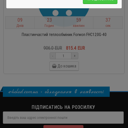
0
9
2
3
5
9
3
6
Днів
Годин
хвилин
сек
Пластинчастий теплообміник Forwon FHC120G-40
906.0 EUR
815.4 EUR
-
+
До кошика
e-holod.com.ua - обладнання в наявності
ПІДПИСАТИСЬ НА РОЗСИЛКУ