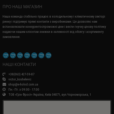
ПРО НАШ МАГАЗИН
Наша команда стабільно працює в холодильному і кліматичному секторі
ринку і підтримує прямі контакти з виробниками.
Це дозволяє нам
встановлювати конкурентоспроможні ціни і вести гнучку цінову політику
надаючи нашим клієнтам знижки в залежності від обсягу і асортименту
замовлення.
НАШІ КОНТАКТИ
+38(063) 427-59-87
victor_koshelevic
shop@e-holod.com.ua
Пн.- Пт. з 09:00 - 17:00
ТОВ «Грін Фрост» Україна, Київ 04071, вул.Чорноморська, 1