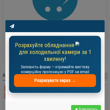
Компресор кондиціонера Invotech YH150T1G-100
547.0 EUR
Розрахуйте обладнання
-
+
для холодильної камери за 1
До кошика
хвилину!
Заповніть форму — отримайте миттєву
комерційну пропозицію у PDF на email
АКЦІЇ
Розрахувати зараз →
-10 %
АКЦІЯ
Відмовитись