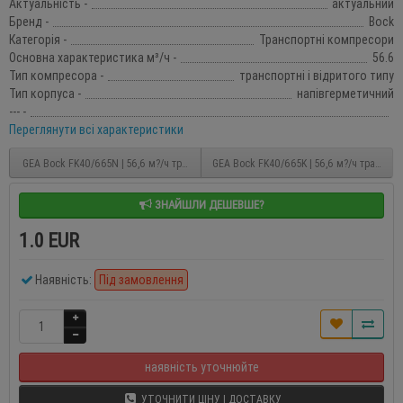
Актуальність -
актуальний
Бренд -
Bock
Категорія -
Транспортні компресори
Основна характеристика м³/ч -
56.6
Тип компресора -
транспортні і відритого типу
Тип корпуса -
напівгерметичний
--- -
Переглянути всі характеристики
GEA Bock FK40/665N | 56,6 м?/ч транспортний компресор
GEA Bock FK40/665K | 56,6 м?/ч транспо
ЗНАЙШЛИ ДЕШЕВШЕ?
1.0 EUR
Наявність:
Під замовлення
наявність уточнюйте
УТОЧНИТИ ЦІНУ І ДОСТАВКУ