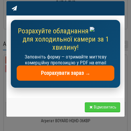
547.0 EUR
-
+
До кошика
Розрахуйте обладнання
для холодильної камери за 1
АКЦІЇ
хвилину!
Заповніть форму — отримайте миттєву
-20 %
комерційну пропозицію у PDF на email
АКЦІЯ
Розрахувати зараз →
0
9
2
3
5
9
3
8
Відмовитись
Днів
Годин
хвилин
сек
Агрегат BOYARD HQHD-36KBP