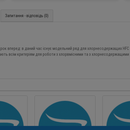
Запитання - відповідь (0)
крок вперед: в даний час існує модельний ряд для хлорнесодержащих HFC 
дають всім критеріям для роботи з хлорвмісними та з хлорнесодержащими