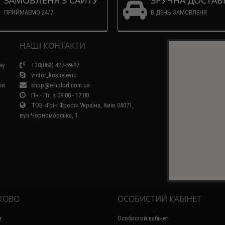
ЗАМОВЛЕНЯ З САЙТУ
ЗРУЧНА ДОСТАВ
ПРИЙМАЕМО 24/7
В ДЕНЬ ЗАМОВЛЕНЯ
НАШІ КОНТАКТИ
му
+38(063) 427-59-87
victor_koshelevic
ти
shop@e-holod.com.ua
Пн.- Пт. з 09:00 - 17:00
ТОВ «Грін Фрост» Україна, Київ 04071,
вул.Чорноморська, 1
КОВО
ОСОБИСТИЙ КАБІНЕТ
и
Особистий кабінет