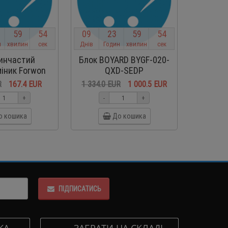
5
9
5
4
0
9
2
3
5
9
5
4
0
9
н
хвилин
сек
Днів
Годин
хвилин
сек
Днів
Г
инчастий
Блок BOYARD BYGF-020-
Компре
іник Forwon
QXD-SEDP
BOY
060-10
R
167.4 EUR
1 334.0 EUR
1 000.5 EUR
475.0
+
-
+
-
о кошика
До кошика
ПІДПИСАТИСЬ