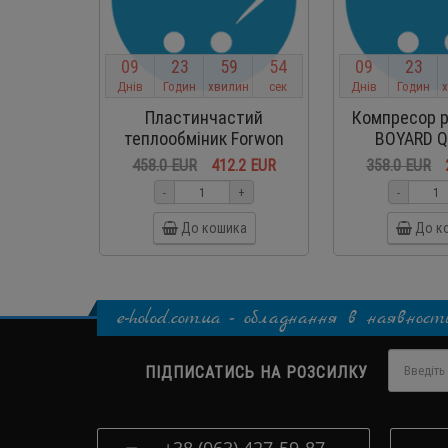
0
9
2
3
5
9
5
4
0
9
2
3
Днів
Годин
хвилин
сек
Днів
Годин
Пластинчастий
Компресор р
теплообміник Forwon
BOYARD Q
FHC060-50
458.0 EUR
412.2 EUR
358.0 EUR
-
+
-
До кошика
До к
e-holod.com.ua - обладнання в наявност
ПІДПИСАТИСЬ НА РОЗСИЛКУ