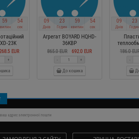
5
9
5
4
0
9
2
3
5
9
5
4
0
9
2
3
хвилин
сек
Днів
Годин
хвилин
сек
Днів
Годи
отаційний
Агрегат BOYARD HQHD-
Пласт
XD-23K
36KBP
теплообм
FHC
268.5 EUR
865.0 EUR
692.0 EUR
186.0 EU
+
-
+
-
ошика
До кошика
Д
і