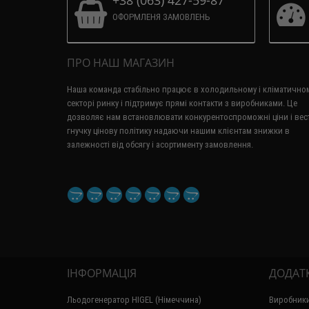
+38 (063) 427-59-87
ОФОРМЛЕНЯ ЗАМОВЛЕНЬ
ПРО НАШ МАГАЗИН
Наша команда стабільно працює в холодильному і кліматично
секторі ринку і підтримує прямі контакти з виробниками.
Це
дозволяє нам встановлювати конкурентоспроможні ціни і вес
гнучку цінову політику надаючи нашим клієнтам знижки в
залежності від обсягу і асортименту замовлення.
ІНФОРМАЦІЯ
ДОДАТ
Льодогенератор HIGEL (Німеччина)
Виробник