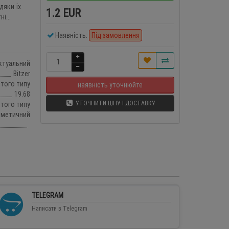
дяки їх
1.2 EUR
і...
Наявність:
Під замовлення
ктуальний
Bitzer
итого типу
наявність уточнюйте
19.68
УТОЧНИТИ ЦІНУ І ДОСТАВКУ
итого типу
рметичний
TELEGRAM
Написати в Telegram