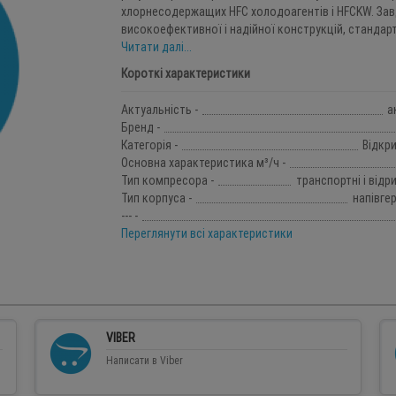
хлорнесодержащих HFC холодоагентів і HFCKW. Зав
високоефективної і надійної конструкцій, стандартн
Читати далі...
Короткі характеристики
Актуальність -
а
Бренд -
Категорія -
Відкр
Основна характеристика м³/ч -
Тип компресора -
транспортні і відр
Тип корпуса -
напівге
--- -
Переглянути всі характеристики
VIBER
Написати в Viber