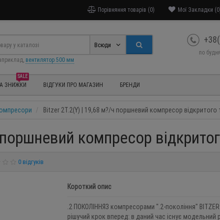
Порівняння товарів (0)
Мої Закладки (0
+38(
Всюди
по будня
априклад,
вентилятор 500 мм
SALE
ТА ЗНИЖКИ
ВІДГУКИ ПРО МАГАЗИН
БРЕНДИ
 компресори
Bitzer 2T.2(Y) | 19,68 м?/ч поршневий компресор відкритого 
/ч поршневий компресор відкрито
0 відгуків
Короткий опис
.2 ПОКОЛІННЯЗ компресорами ".2-покоління" BITZER
рішучий крок вперед: в даний час існує модельний 