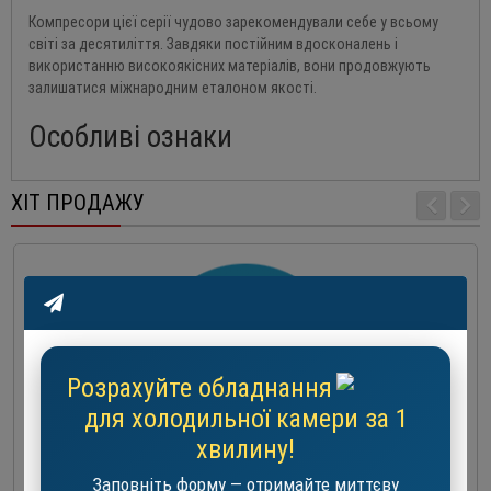
Компресори цієї серії чудово зарекомендували себе у всьому
світі за десятиліття. Завдяки постійним вдосконалень і
використанню високоякісних матеріалів, вони продовжують
залишатися міжнародним еталоном якості.
Особливі ознаки
ХІТ ПРОДАЖУ
Розрахуйте обладнання
для холодильної камери за 1
хвилину!
Заповніть форму — отримайте миттєву