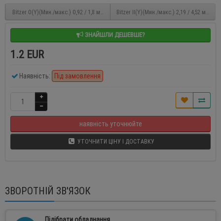
Bitzer 0(Y)(Мин./макс.) 0,92 / 1,8 м?/ч поршневий компресор відкритого типу
Bitzer II(Y)(Мин./макс.) 2,19 / 4,52 м?/ч
ЗНАЙШЛИ ДЕШЕВШЕ?
1.2 EUR
Наявність:
Під замовлення
наявність уточнюйте
УТОЧНИТИ ЦІНУ І ДОСТАВКУ
ЗВОРОТНІЙ ЗВ'ЯЗОК
Підібрати обладнання