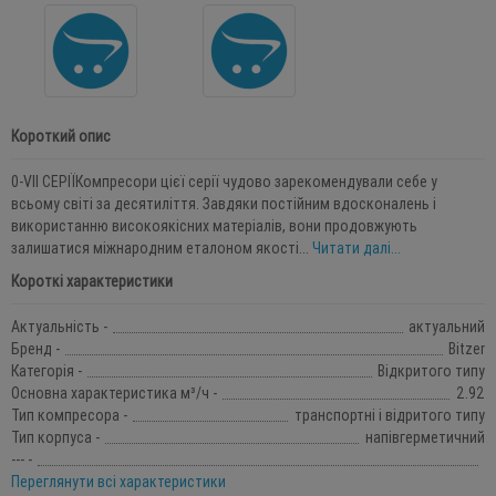
Короткий опис
0-VII СЕРІЇКомпресори цієї серії чудово зарекомендували себе у
всьому світі за десятиліття. Завдяки постійним вдосконалень і
використанню високоякісних матеріалів, вони продовжують
залишатися міжнародним еталоном якості...
Читати далі...
Короткі характеристики
Актуальність -
актуальний
Бренд -
Bitzer
Категорія -
Відкритого типу
Основна характеристика м³/ч -
2.92
Тип компресора -
транспортні і відритого типу
Тип корпуса -
напівгерметичний
--- -
Переглянути всі характеристики