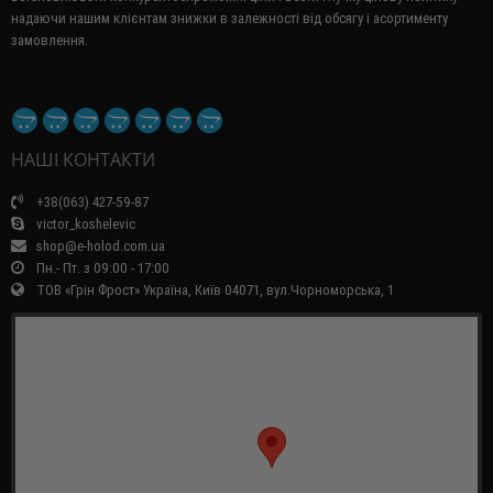
надаючи нашим клієнтам знижки в залежності від обсягу і асортименту
замовлення.
НАШІ КОНТАКТИ
+38(063) 427-59-87
victor_koshelevic
shop@e-holod.com.ua
Пн.- Пт. з 09:00 - 17:00
ТОВ «Грін Фрост» Україна, Київ 04071, вул.Чорноморська, 1