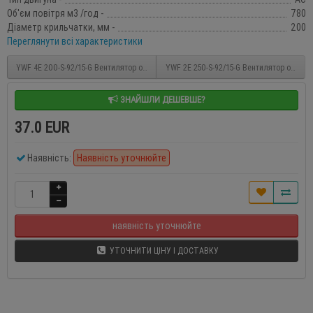
Об'єм повітря м3 /год -
780
Діаметр крильчатки, мм -
200
Переглянути всі характеристики
YWF 4E 200-S-92/15-G Вентилятор осьовий 200мм Weiguang (220В, 530м3/год,
YWF 2E 250-S-92/15-G Вентилятор осьовий
ЗНАЙШЛИ ДЕШЕВШЕ?
37.0 EUR
Наявність:
Наявність уточнюйте
наявність уточнюйте
УТОЧНИТИ ЦІНУ І ДОСТАВКУ