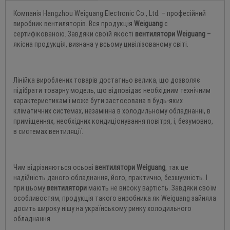
Компанія Hangzhou Weiguang Electronic Co., Ltd. – професійний
виробник вентиляторів. Вся продукція
Weiguang
є
сертифікованою. Завдяки своїй якості
вентилятори Weiguang
–
якісна продукція, визнана у всьому цивілізованому світі.
Лінійка вироблених товарів достатньо велика, що дозволяє
підібрати товарну модель, що відповідає необхідним технічним
характеристикам і може бути застосована в будь-яких
кліматичних системах, незамінна в холодильному обладнанні, в
приміщеннях, необхідних кондиціонування повітря, і, безумовно,
в системах вентиляції.
Чим відрізняються осьові
вентилятори Weiguang
, так це
надійність даного обладнання, його, практично, безшумність. І
при цьому
вентилятори
мають не високу вартість. Завдяки своїм
особливостям, продукція такого виробника як Weiguang зайняла
досить широку нішу на українському ринку холодильного
обладнання.