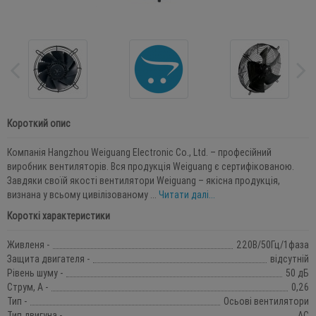
Короткий опис
Компанія Hangzhou Weiguang Electronic Co., Ltd. – професійний
виробник вентиляторів. Вся продукція Weiguang є сертифікованою.
Завдяки своїй якості вентилятори Weiguang – якісна продукція,
визнана у всьому цивілізованому ...
Читати далі...
Короткі характеристики
Живленя -
220В/50Гц/1фаза
Защита двигателя -
відсутній
Рівень шуму -
50 дБ
Струм, А -
0,26
Тип -
Осьові вентилятори
Тип двигуна -
АС