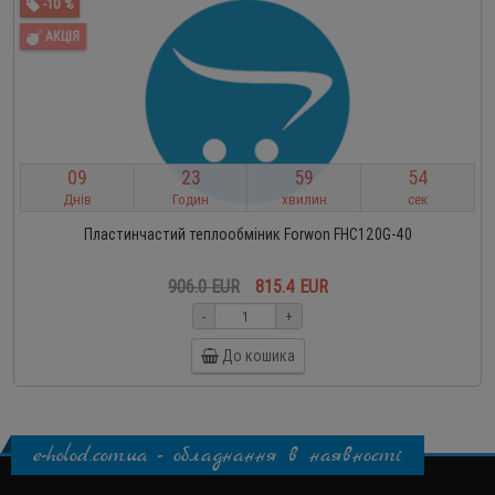
-10 %
АКЦІЯ
0
9
2
3
5
9
5
3
Днів
Годин
хвилин
сек
Пластинчастий теплообміник Forwon FHC120G-40
906.0 EUR
815.4 EUR
-
+
До кошика
e-holod.com.ua - обладнання в наявності