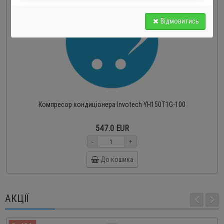
Відмовитись
Компресор кондиціонера Invotech YH150T1G-100
547.0 EUR
-
+
До кошика
АКЦІЇ