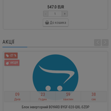
547.0 EUR
-
+
До кошика
АКЦІЇ
-27 %
АКЦІЯ
0
9
2
3
5
9
3
8
Днів
Годин
хвилин
сек
Блок інверторний BOYARD BYGF-020-QXL-SZDP