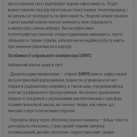
просочування газу і відповідно чудова ефективність. Поділ
всмоктування газу від нагнітальної боку знижує теплопередачу, і
як результат поліпшується ефективність. Недолік всмоктування
і нагнітальний клапан значно знижують звук спірального
компресора і рівень вібрації. Високоефективні
політетрафторетиленові опорні підшипники зменшують тертя і
збільшують термін служби, забезпечуючи надійну роботу навіть
при зниженні рівня масла в картері.
Особливості спірального компресора SANYO:
Найнижчий рівень шуму в світі
- Джерела шуму мінімізовані — спіралі
SANYO
мають зафіксоване
ексцентриковий відгалуження, повністю усуваючи контакт
спіралі в радіальному напрямку, а також шум, утворюваний від
контакту радіального прокручування. Аксіально ущільнення
працює в поєднанні з ущільненими наконечниками з сульфіду
полиметиленовой смоли, які значно тихіше, ніж чавун, що
використовується на інших спіралях
- Передача звуку через оболонку значно знижена — більш товста
центральна оболонка, структурний глушник випуску,
оптимізований дизайн оболонки і надпотужні шви і зварні