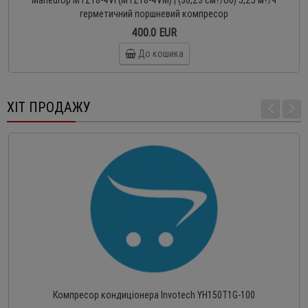
Maneurop MTZ18-4VI (MTZ18-4VM) | (30,23 см?/об) 5,25 м?/ч
герметичний поршневий компресор
400.0 EUR
До кошика
ХІТ ПРОДАЖУ
Компресор кондиціонера Invotech YH150T1G-100