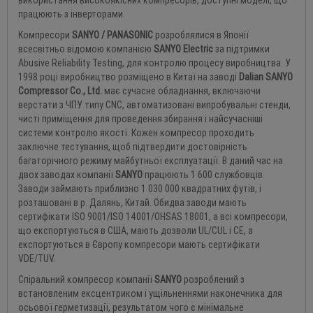
використання високоякісних компресорів, доступні моделі, що
працюють з інверторами.
Компресори
SANYO /
PANASONIC
розроблялися в Японії
всесвітньо відомою компанією
SANYO Electric
за підтримки
Abusive Reliability Testing, для контролю процесу виробництва. У
1998 році виробництво розміщено в Китаї на заводі
Dalian SANYO
Compressor Co., Ltd.
має сучасне обладнання, включаючи
верстати з ЧПУ типу СNС, автоматизовані випробувальні стенди,
чисті приміщення для проведення збирання і найсучасніші
системи контролю якості. Кожен компресор проходить
заключне тестування, щоб підтвердити достовірність
багаторічного режиму майбутньої експлуатації. В даний час на
двох заводах компанії
SANYO
працюють 1 600 службовців.
Заводи займають приблизно 1 030 000 квадратних футів, і
розташовані в р. Далянь, Китай. Обидва заводи мають
сертифікати ISO 9001/ISO 14001/OHSAS 18001, а всі компресори,
що експортуються в США, мають дозволи UL/CUL і CE, а
експортуються в Європу компресори мають сертифікати
VDE/TUV.
Спіральний компресор компанії
SANYO
розроблений з
встановленим ексцентриком і ущільненнями наконечника для
осьової герметизації, результатом чого є мінімальне