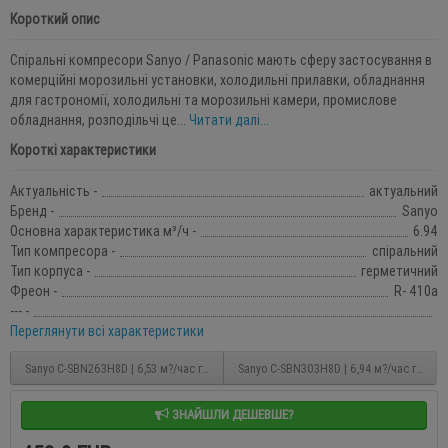
Короткий опис
Спіральні компресори Sanyo / Panasonic мають сферу застосування в
комерційні морозильні установки, холодильні прилавки, обладнання
для гастрономії, холодильні та морозильні камери, промислове
обладнання, розподільчі це...
Читати далі...
Короткі характеристики
Актуальність -
актуальний
Бренд -
Sanyo
Основна характеристика м³/ч -
6.94
Тип компресора -
спіральний
Тип корпуса -
герметичний
Фреон -
R- 410a
--- -
Переглянути всі характеристики
Sanyo C-SBN263H8D | 6,53 м?/час герметичний спіральний компресор
Sanyo C-SBN303H8D | 6,94 м?/час герме
ЗНАЙШЛИ ДЕШЕВШЕ?