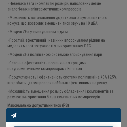
• Невелика вага і компактні розміри, наполовину легше
аналогічних напівгерметичних компресорів
• Можливість встановлення додаткового шумозащитного
кожуха, що дозволяє зменшити тиск звуку на 10 дБА
• Моделі ZF з уприскуванням рідини
- Простий, ефективний і надійний впорскування рідини на
моделях малої потужності з використанням DTC
• Моделі ZF з поліпшеною системою вприскування пари
- Сезонна ефективність порівнянна з кращими
полугерметичными компресорами Emerson
- Продуктивність і ефективність системи поліпшені на 40% і 25%,
що робить ці компресори найбільш ефективними на ринку
- Можливість зменшення розміру обладнання і компонентів за
рахунок використання більш компактних компресорів
Максимально допустимий тиск (
PS
)
• ZF06 - ZF18 (K4E/KVE): З боку низького тиску 21 бар (ізб) / зі
сторони високого тиску 32 бар (ізб)