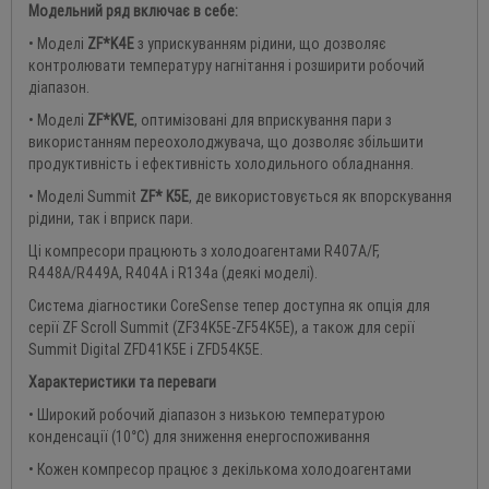
Модельний ряд включає в себе:
• Моделі
ZF*K4E
з уприскуванням рідини, що дозволяє
контролювати температуру нагнітання і розширити робочий
діапазон.
• Моделі
ZF*KVE
, оптимізовані для вприскування пари з
використанням переохолоджувача, що дозволяє збільшити
продуктивність і ефективність холодильного обладнання.
• Моделі Summit
ZF* K5E
, де використовується як впорскування
рідини, так і вприск пари.
Ці компресори працюють з холодоагентами R407A/F,
R448A/R449A, R404A і R134a (деякі моделі).
Система діагностики CoreSense тепер доступна як опція для
серії ZF Scroll Summit (ZF34K5E-ZF54K5E), а також для серії
Summit Digital ZFD41K5E і ZFD54K5E.
Характеристики та переваги
• Широкий робочий діапазон з низькою температурою
конденсації (10°C) для зниження енергоспоживання
• Кожен компресор працює з декількома холодоагентами