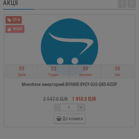
АКЦІЇ
-25 %
АКЦІЯ
0
9
2
3
5
9
3
8
Днів
Годин
хвилин
сек
Моноблок інверторний BOYARD BYGY-020-QXD-RZDP
2 547.0 EUR
1 910.3 EUR
-
+
До кошика