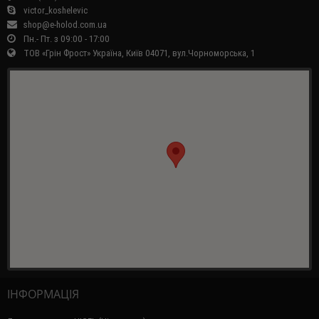
victor_koshelevic
shop@e-holod.com.ua
Пн.- Пт. з 09:00 - 17:00
ТОВ «Грін Фрост» Україна, Київ 04071, вул.Чорноморська, 1
ІНФОРМАЦІЯ