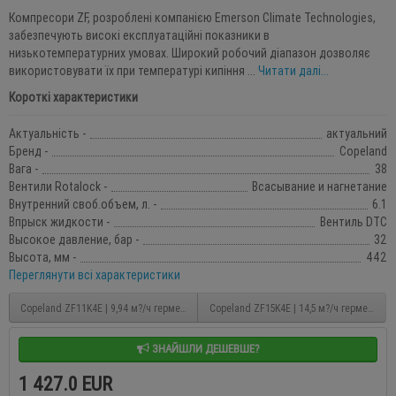
Компресори ZF, розроблені компанією Emerson Climate Technologies,
забезпечують високі експлуатаційні показники в
низькотемпературних умовах. Широкий робочий діапазон дозволяє
використовувати їх при температурі кипіння ...
Читати далі...
Короткі характеристики
Актуальність -
актуальний
Бренд -
Copeland
Вага -
38
Вентили Rotalock -
Всасывание и нагнетание
Внутренний своб.объем, л. -
6.1
Впрыск жидкости -
Вентиль DTC
Высокое давление, бар -
32
Высота, мм -
442
Переглянути всі характеристики
Copeland ZF11K4E | 9,94 м?/ч герметичний спіральний компресор
Copeland ZF15K4E | 14,5 м?/ч герметичн
ЗНАЙШЛИ ДЕШЕВШЕ?
1 427.0 EUR