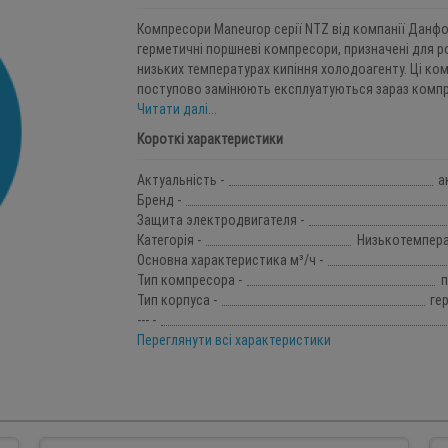
Компресори Maneurop серії NTZ від компанії Данфо
герметичні поршневі компресори, призначені для р
низьких температурах кипіння холодоагенту. Ці ко
поступово замінюють експлуатуються зараз компре
Читати далі...
Короткі характеристики
Актуальність -
а
Бренд -
Защита электродвигателя -
Категорія -
Низькотемпера
Основна характеристика м³/ч -
Тип компресора -
п
Тип корпуса -
ге
--- -
Переглянути всі характеристики