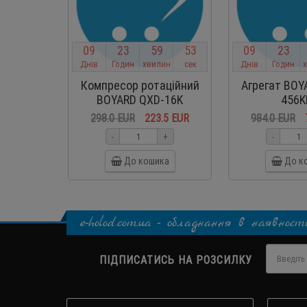
0
9
2
3
5
9
5
2
0
9
2
3
Днів
Годин
хвилин
сек
Днів
Годин
Компресор ротаційний
Агрегат BOY
BOYARD QXD-16K
456K
298.0 EUR
223.5 EUR
984.0 EUR
-
+
-
До кошика
До к
e-holod.com.ua - обладнання в наявност
ПІДПИСАТИСЬ НА РОЗСИЛКУ