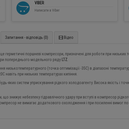
VIBER
Написати в Viber
Запитання - відповідь (0)
Відео
 це герметичні поршневі компресори, призначені для роботи при низьких 
ори попереднього модельного ряду
LTZ
.
ня низькотемпературного (точка оптимізації -35С) в діапазоні температур
20С навіть при низьких температурах кипіння.
будь-яких систем уприскування рідкого холодоагенту. Висока якість і точ
м, що знижує небезпеку гідравлічного удару при вступі в компресор рідк
омпресор не вимагає додаткового охолодження і при посиленні вимог по