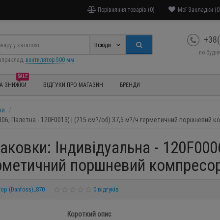
Порівняння товарів (0)
Мої Закладки (0
+38(
Всюди
по будня
априклад,
вентилятор 500 мм
SALE
ТА ЗНИЖКИ
ВІДГУКИ ПРО МАГАЗИН
БРЕНДИ
ри
06; Палетна - 120F0013) | (215 см?/об) 37,5 м?/ч герметичний поршневий 
ковки: Індивідуальна - 120F0006
герметичний поршневий компресо
op (Danfoss)_870
0 відгуків
Короткий опис