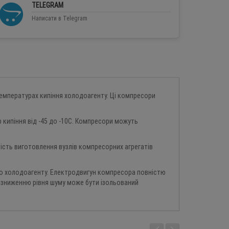
TELEGRAM
Написати в Telegram
температурах кипіння холодоагенту. Ці компресори
 кипіння від -45 до -10С. Компресори можуть
ність виготовлення вузлів компресорних агрегатів
ого холодоагенту. Електродвигун компресора повністю
 зниженню рівня шуму може бути ізольований