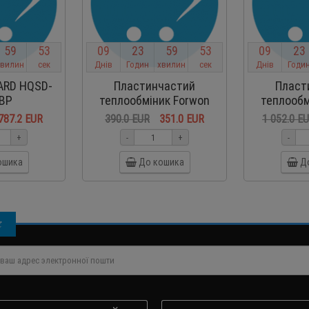
5
9
5
2
0
9
2
3
5
9
5
2
0
9
2
3
хвилин
сек
Днів
Годин
хвилин
сек
Днів
Годи
ARD HQSD-
Пластинчастий
Пласт
BP
теплообміник Forwon
теплообм
FHC060-40-F
FHC
787.2 EUR
390.0 EUR
351.0 EUR
1 052.0 E
+
-
+
-
ошика
До кошика
Д
і