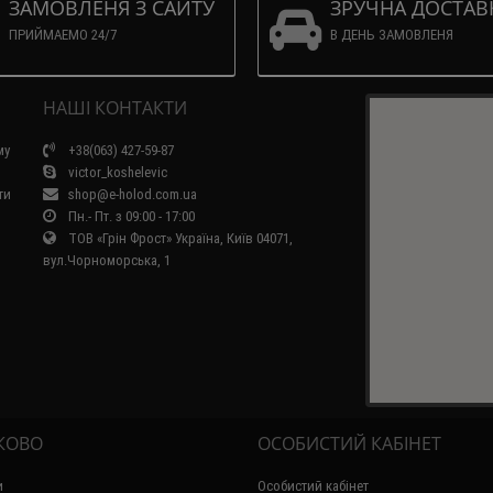
ЗАМОВЛЕНЯ З САЙТУ
ЗРУЧНА ДОСТАВ
ПРИЙМАЕМО 24/7
В ДЕНЬ ЗАМОВЛЕНЯ
НАШІ КОНТАКТИ
му
+38(063) 427-59-87
victor_koshelevic
ти
shop@e-holod.com.ua
Пн.- Пт. з 09:00 - 17:00
ТОВ «Грін Фрост» Україна, Київ 04071,
вул.Чорноморська, 1
КОВО
ОСОБИСТИЙ КАБІНЕТ
и
Особистий кабінет