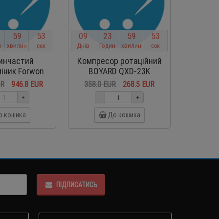
5
9
5
2
0
9
2
3
5
9
5
2
0
9
н
хвилин
сек
Днів
Годин
хвилин
сек
Днів
Г
инчастий
Компресор ротаційний
Агрега
іник Forwon
BOYARD QXD-23K
120G-50
UR
946.8 EUR
358.0 EUR
268.5 EUR
865.0
+
-
+
-
о кошика
До кошика
ПІДПИСАТИСЬ