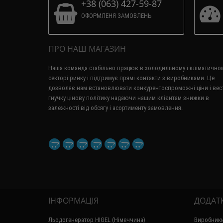
+38 (063) 427-59-87
ОФОРМЛЕНЯ ЗАМОВЛЕНЬ
ПРО НАШ МАГАЗИН
Наша команда стабільно працює в холодильному і кліматично
секторі ринку і підтримує прямі контакти з виробниками.
Це
дозволяє нам встановлювати конкурентоспроможні ціни і вес
гнучку цінову політику надаючи нашим клієнтам знижки в
залежності від обсягу і асортименту замовлення.
ІНФОРМАЦІЯ
ДОДАТ
Льодогенератор HIGEL (Німеччина)
Виробник