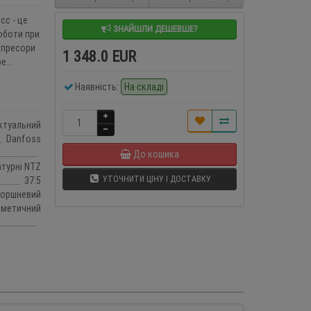
сс - це
ЗНАЙШЛИ ДЕШЕВШЕ?
оботи при
мпресори
1 348.0 EUR
...
Наявність:
На складі
ктуальний
Danfoss
До кошика
турні NTZ
УТОЧНИТИ ЦІНУ І ДОСТАВКУ
37.5
оршневий
рметичний