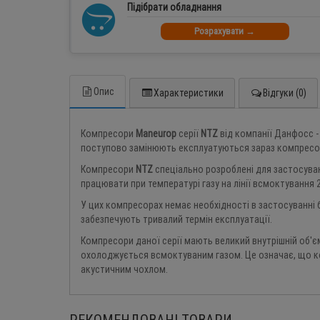
Підібрати обладнання
Розрахувати →
Опис
Характеристики
Відгуки (0)
Компресори
Maneurop
серії
NTZ
від компанії Данфосс -
поступово замінюють експлуатуються зараз компрес
Компресори
NTZ
спеціально розроблені для застосуван
працювати при температурі газу на лінії всмоктування 
У цих компресорах немає необхідності в застосуванні 
забезпечують тривалий термін експлуатації.
Компресори даної серії мають великий внутрішній об'є
охолоджується всмоктуваним газом. Це означає, що к
акустичним чохлом.
РЕКОМЕНДОВАНІ ТОВАРИ