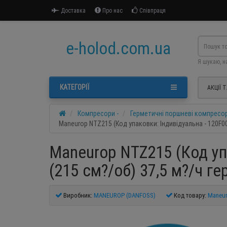
Доставка
Про нас
Співпраця
e-holod.com.ua
Я шукаю, н
КАТЕГОРІЇ
АКЦІЇ 
Компресори -
Герметичні поршневі компресо
Maneurop NTZ215 (Код упаковки: Індивідуальна - 120F00
Maneurop NTZ215 (Код упа
(215 см?/об) 37,5 м?/ч 
Виробник:
MANEUROP (DANFOSS)
Код товару:
Maneur