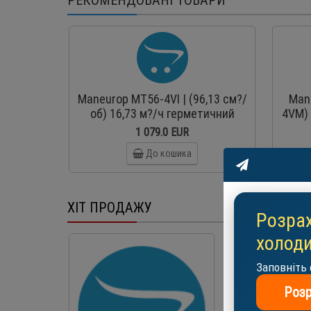
Maneurop MT56-4VI | (96,13 см?/
Man
об) 16,73 м?/ч герметичний
4VM) 
поршневий компресор
г
1 079.0 EUR
До кошика
ХІТ ПРОДАЖУ
Розрах
холоди
-25 %
Заповніть 
АКЦІЯ
Розр