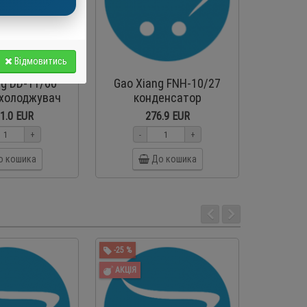
Відмовитись
ng DD-11/60
Gao Xiang FNH-10/27
Hispan
охолоджувач
конденсатор
MT
повітряного
холодил
1.0 EUR
276.9 EUR
охолодження
ком
+
-
+
-
ко
о кошика
До кошика
наявн
-25 %
-20 %
АКЦІЯ
АКЦІЯ