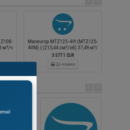
TZ100-
Maneurop MTZ125-4VI (MTZ125-
Maneur
8 м?/ч
4VM) | (215,44 см?/об) 37,49 м?/
4VM) | 
ий
ч герметичний поршневий
ч ге
3 577.1 EUR
компресор
До кошика
email