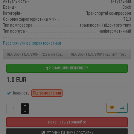
Актуальність -
актуальний
Бренд -
Bock
Категорія -
Транспортні компресори
Основна характеристика м³/ч -
72.3
Тип компресора -
транспортні і відритого типу
Тип корпуса -
напівгерметичний
--- -
Переглянути всі характеристики
GEA Bock FK50/830N | 72,3 м?/ч транспортний компресор
GEA Bock FK50/830K | 72,3 м?/ч транспо
ЗНАЙШЛИ ДЕШЕВШЕ?
1.0 EUR
Наявність:
Під замовлення
наявність уточнюйте
УТОЧНИТИ ЦІНУ І ДОСТАВКУ