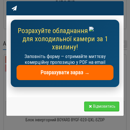
547.0 EUR
-
+
До кошика
Розрахуйте обладнання
для холодильної камери за 1
АКЦІЇ
хвилину!
Заповніть форму — отримайте миттєву
-27 %
комерційну пропозицію у PDF на email
АКЦІЯ
Розрахувати зараз →
0
9
2
3
5
9
5
3
Відмовитись
Днів
Годин
хвилин
сек
Блок інверторний BOYARD BYGF-020-QXL-SZDP