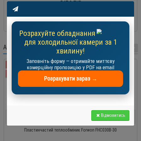
547.0 EUR
-
+
До кошика
Розрахуйте обладнання
для холодильної камери за 1
АКЦІЇ
хвилину!
Заповніть форму — отримайте миттєву
-10 %
комерційну пропозицію у PDF на email
АКЦІЯ
Розрахувати зараз →
0
9
2
3
5
9
3
9
Відмовитись
Днів
Годин
хвилин
сек
Пластинчастий теплообміник Forwon FHC030B-30