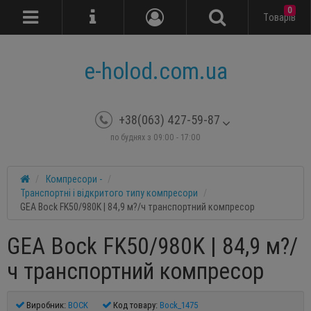
0
Tоварів
e-holod.com.ua
+38(063) 427-59-87
по буднях з 09:00 - 17:00
Компресори -
Транспортні і відкритого типу компресори
GEA Bock FK50/980K | 84,9 м?/ч транспортний компресор
GEA Bock FK50/980K | 84,9 м?/
ч транспортний компресор
Виробник:
BOCK
Код товару:
Bock_1475