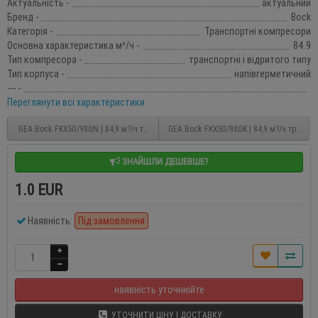
Актуальність -
актуальний
Бренд -
Bock
Категорія -
Транспортні компресори
Основна характеристика м³/ч -
84.9
Тип компресора -
транспортні і відритого типу
Тип корпуса -
напівгерметичний
--- -
Переглянути всі характеристики
GEA Bock FKX50/980N | 84,9 м?/ч транспортний компресор
GEA Bock FKX50/980K | 84,9 м?/ч трансп
ЗНАЙШЛИ ДЕШЕВШЕ?
1.0 EUR
Наявність:
Під замовлення
наявність уточнюйте
УТОЧНИТИ ЦІНУ І ДОСТАВКУ