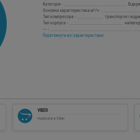
Категорія -
Відкр
Основна характеристика м³/ч -
Тип компресора -
транспортні і відр
Тип корпуса -
напівге
--- -
Переглянути всі характеристики
VIBER
Написати в Viber