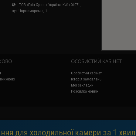
ТОВ «Грін Фрост» Україна, Київ 04071,
вул.Чорноморська, 1
КОВО
ОСОБИСТИЙ КАБІНЕТ
и
Особистий кабінет
 знижкою
Історія замовлень
Мої закладки
Розсилка новин
ння для холодильної камери за 1 хвил