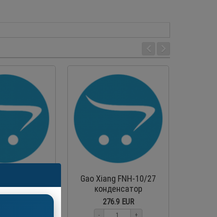
ng DD-11/60
Gao Xiang FNH-10/27
Hispan
охолоджувач
конденсатор
MT
повітряного
холодил
1.0 EUR
276.9 EUR
охолодження
ком
+
-
+
-