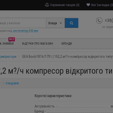
Порівняння товарів (0)
Мої Закладки (0
+38(
Всюди
по будня
априклад,
вентилятор 500 мм
SALE
ТА ЗНИЖКИ
ВІДГУКИ ПРО МАГАЗИН
БРЕНДИ
 компресори
GEA Bock FX16/1751 | 152,2 м?/ч компресор відкритого типу
,2 м?/ч компресор відкритого ти
0 відгуків
Короткі характеристики
Актуальність -
а
Бренд -