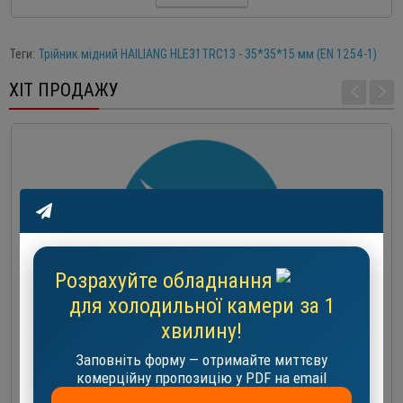
Теги:
Трійник мідний HAILIANG HLE31TRC13 - 35*35*15 мм (EN 1254-1)
ХІТ ПРОДАЖУ
Розрахуйте обладнання
для холодильної камери за 1
хвилину!
Компресор кондиціонера Invotech YH150T1G-100
Заповніть форму — отримайте миттєву
комерційну пропозицію у PDF на email
547.0 EUR
-
+