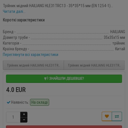
Трійник мідний HAILIANG HLE31TRC13 - 35*35*15 мм (EN 1254-1)...
Читати далі...
Короткі характеристики
Бренд -
HAILIANG
Діаметр труби -
35x35x15 мм
Категорія -
трійник
Країна бренду -
Китай
Переглянути всі характеристики
Трійник мідний HAILIANG HLE31TRC06 - 22*15*22 мм (EN 1254-1)
Трійник мідний HAILIANG HLE31TRC14 - 3
ЗНАЙШЛИ ДЕШЕВШЕ?
4.0 EUR
Наявність:
На складі