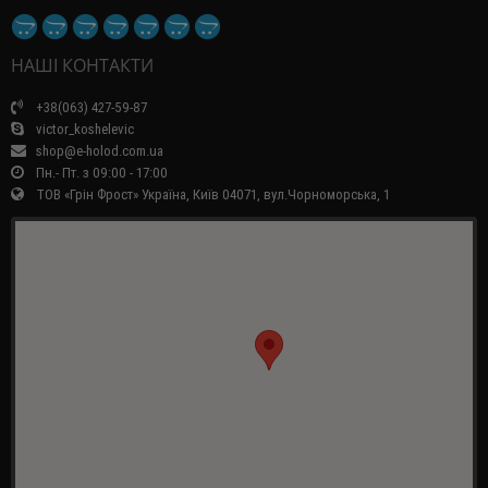
НАШІ КОНТАКТИ
+38(063) 427-59-87
victor_koshelevic
shop@e-holod.com.ua
Пн.- Пт. з 09:00 - 17:00
ТОВ «Грін Фрост» Україна, Київ 04071, вул.Чорноморська, 1