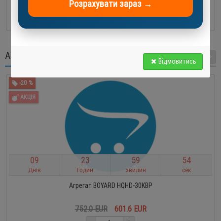
Розрахувати зараз →
До кошика
АКЦІЇ
Відмовитись
-20 %
АКЦІЯ
0
9
2
3
5
9
5
3
Днів
Годин
хвилин
сек
Агрегат BOYARD HQHD-30KBP
752.0 EUR
601.6 EUR