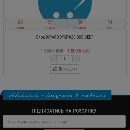
0
9
2
3
5
9
5
3
Днів
Годин
хвилин
сек
Блок BOYARD BYGF-020-QXD-SEDP
1 334.0 EUR
1 000.5 EUR
-
+
До кошика
e-holod.com.ua - обладнання в наявності
ПІДПИСАТИСЬ НА РОЗСИЛКУ