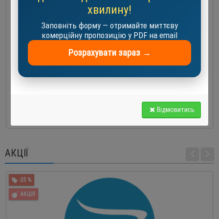
хвилину!
Заповніть форму — отримайте миттєву
комерційну пропозицію у PDF на email
Розрахувати зараз →
Компресор кондиціонера Invotech YH150T1G-100
547.0 EUR
-
+
Відмовитись
До кошика
АКЦІЇ
-25 %
АКЦІЯ