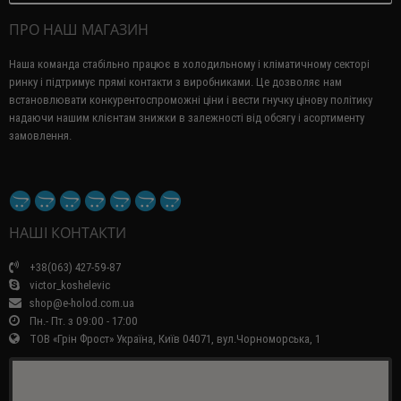
ПРО НАШ МАГАЗИН
Наша команда стабільно працює в холодильному і кліматичному секторі
ринку і підтримує прямі контакти з виробниками.
Це дозволяє нам
встановлювати конкурентоспроможні ціни і вести гнучку цінову політику
надаючи нашим клієнтам знижки в залежності від обсягу і асортименту
замовлення.
НАШІ КОНТАКТИ
+38(063) 427-59-87
victor_koshelevic
shop@e-holod.com.ua
Пн.- Пт. з 09:00 - 17:00
ТОВ «Грін Фрост» Україна, Київ 04071, вул.Чорноморська, 1